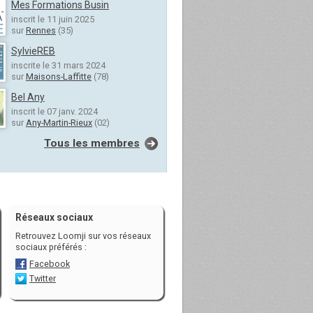
Mes Formations Busin
inscrit le 11 juin 2025
sur
Rennes
(35)
SylvieREB
inscrite le 31 mars 2024
sur
Maisons-Laffitte
(78)
Bel Any
inscrit le 07 janv. 2024
sur
Any-Martin-Rieux
(02)
Tous les membres
Réseaux sociaux
Retrouvez Loomji sur vos réseaux
sociaux préférés :
Facebook
Twitter