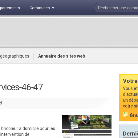
partements
Communes
 géographiques
Annuaire des sites web
Votre
vices-46-47
Vous êt
d'actua
un dépa
d
votre si
Ajo
 bricoleur à domicile pour les
Derni
'intervention de