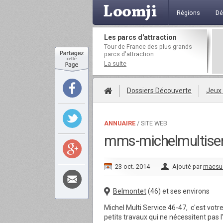
Régions
Dé
Les parcs d'attraction
Tour de France des plus grands
parcs d'attraction
La suite
Dossiers Découverte
Jeux
ANNUAIRE
/ SITE WEB
mms-michelmultiser
23 oct. 2014
Ajouté par
macsu
Belmontet
(46) et ses environs
Michel Multi Service 46-47, c'est votre
petits travaux qui ne nécessitent pas l