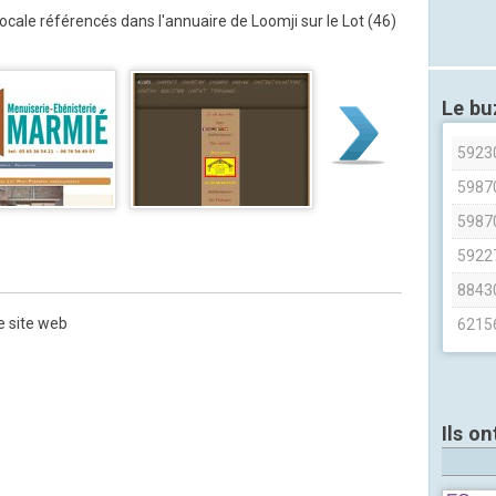
 locale référencés dans l'annuaire de Loomji sur le Lot (46)
Le b
5923
5987
5987
5922
8843
e site web
6215
Ils on