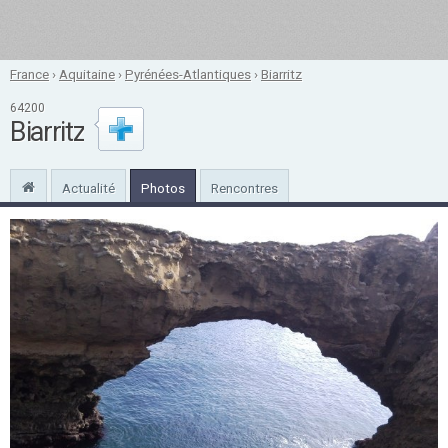
France
›
Aquitaine
›
Pyrénées-Atlantiques
›
Biarritz
64200
Biarritz
Actualité
Photos
Rencontres