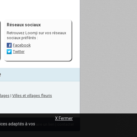
Réseaux sociaux
Retrouvez Loomji sur vos réseaux
sociaux préférés :
Facebook
Twitter
e
llages
|
Villes et villages fleuris
X Fermer
vices adaptés à vos
ropos de loomji.fr
|
Faire un lien
|
contacter