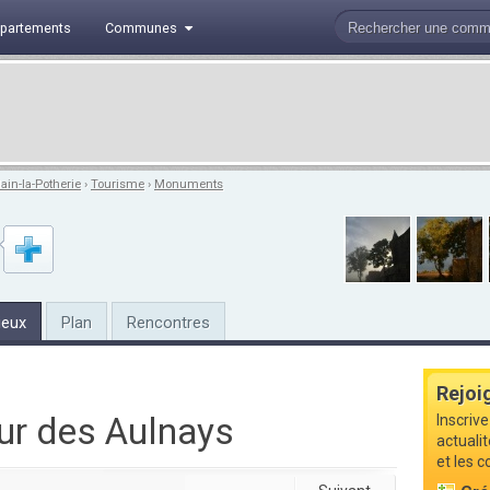
partements
Communes
ain-la-Potherie
›
Tourisme
›
Monuments
ieux
Plan
Rencontres
Rejoi
ur des Aulnays
Inscrive
actuali
et les 