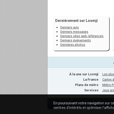
Dernièrement sur Loomji
Derniers avis
Derniers messages
Derniers sites web référencés
Derniers évènements
Dernières photos
À la une sur Loomji
Les plus
La France
Cartes 
Plans de métro
Métro P
Services
Jeux gra
En poursuivant votre navigation sur ce
Copyright © 2009-2020 Loomji.fr
centres d'intérêts et optimiser l'affich