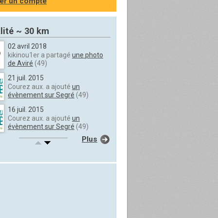
er un compte
lité ~ 30 km
02 avril 2018
kikinou1er a partagé
une photo
de Aviré
(49)
21 juil. 2015
Courez aux. a ajouté
un
évènement sur Segré
(49)
16 juil. 2015
Courez aux. a ajouté
un
évènement sur Segré
(49)
Plus
10 avril 2014
photoclubva. a ajouté
un
évènement sur Varades
(44)
27 févr. 2014
Francky Zav. a ajouté
un
évènement sur Ancenis
(44)
11 oct. 2013
DAYAN a publié
un message sur