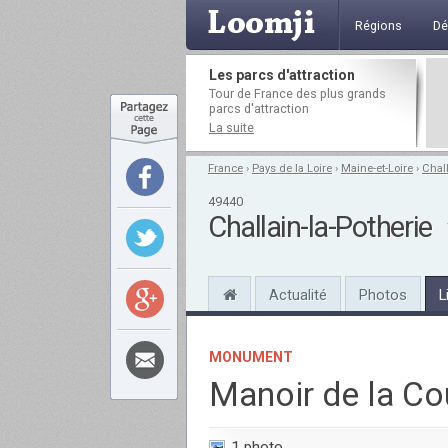
Régions
Dé
Les parcs d'attraction
Tour de France des plus grands
parcs d'attraction
La suite
France
›
Pays de la Loire
›
Maine-et-Loire
›
Chall
49440
Challain-la-Potherie
Actualité
Photos
L
MONUMENT
Manoir de la Co
1 photo