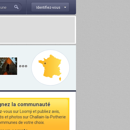
Identifiez-vous
gnez la communauté
z-vous sur Loomji et publiez avis,
tés et photos sur Challain-la-Potherie
communes de votre choix.