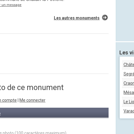
r un message
Les autres monuments
Les vi
Châte
Segr
Crao
oto de ce monument
Mésa
n compte
|
Me connecter
Le Li
Vara
e
votre photo (100 caractères maximum)