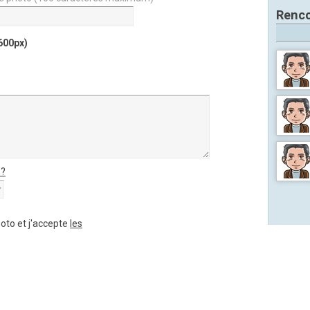
Renco
600px)
 ?
hoto et j'accepte
les