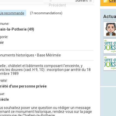
←
Suivant →
Cré
Précédent
Je recommande
(7 recommandations)
Actua
mune:
ain-la-Potherie (49)
orie:
ir
numents historiques • Base Mérimée
lle ; châtelet et bâtiments composant l'enceinte, y
is les douves (cad. H 9, 10) : inscription par arrêté du 18
embre 1989
iété:
riété d'une personne privée
ue:
siècle
ous souhaitez poser une question ou rédiger un message
ernant ce monument historique, rendez-vous sur la page
 commune de Challain-la-Potherie.