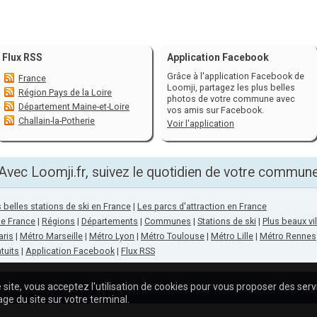
Flux RSS
Application Facebook
Grâce à l'application Facebook de
France
Loomji, partagez les plus belles
Région Pays de la Loire
photos de votre commune avec
Département Maine-et-Loire
vos amis sur Facebook.
Challain-la-Potherie
Voir l'application
Avec Loomji.fr, suivez le quotidien de votre commun
 belles stations de ski en France
|
Les parcs d'attraction en France
de France
|
Régions
|
Départements
|
Communes
|
Stations de ski
|
Plus beaux vi
aris
|
Métro Marseille
|
Métro Lyon
|
Métro Toulouse
|
Métro Lille
|
Métro Rennes
tuits
|
Application Facebook
|
Flux RSS
 site, vous acceptez l'utilisation de cookies pour vous proposer des ser
A p
age du site sur votre terminal.