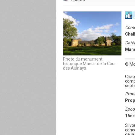
Com
Chall
Catég
Mano
Photo du monument
historique Manoir de la Cour
© Mo
des Aulnays
Chape
compr
sept
Propr
Prop
Époq
16e 
Si v
conc
de la