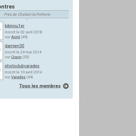
ntres
Près de Challain-la-Potherie
kikinou1er
inscrit le 02 avril 2018
sur
Aviré
(49)
damien30
inscrit le 24 mai 2014
sur
Craon
(53)
photoclubvarades
inscrit le 10 avril 2014
sur
Varades
(44)
Tous les membres