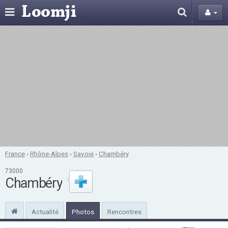
France
›
Rhône-Alpes
›
Savoie
›
Chambéry
73000
Chambéry
Actualité
Photos
Rencontres