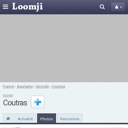
France
›
Aquitaine
›
Gironde
›
Coutras
33230
Coutras
Actualité
Photos
Rencontres