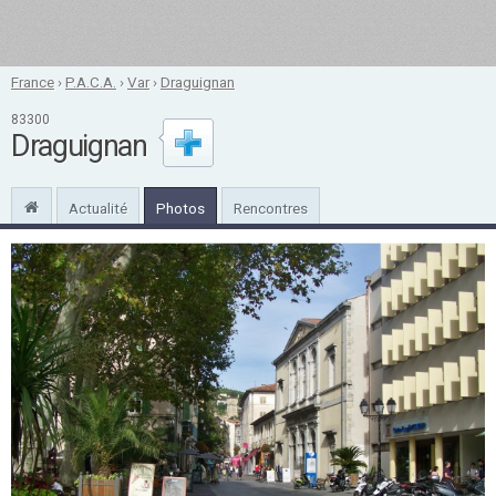
France
›
P.A.C.A.
›
Var
›
Draguignan
83300
Draguignan
Actualité
Photos
Rencontres