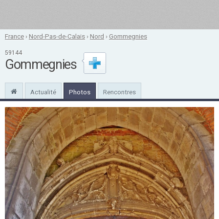
France
›
Nord-Pas-de-Calais
›
Nord
›
Gommegnies
59144
Gommegnies
Actualité
Photos
Rencontres