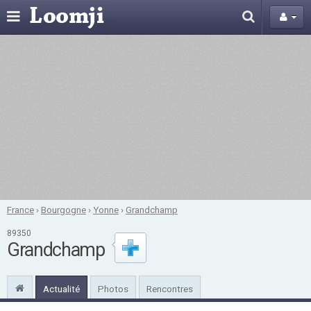
France
›
Bourgogne
›
Yonne
›
Grandchamp
89350
Grandchamp
Actualité
Photos
Rencontres