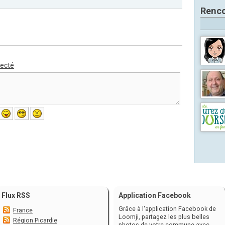
Renco
necté
Flux RSS
Application Facebook
Grâce à l'application Facebook de
France
Loomji, partagez les plus belles
Région Picardie
photos de votre commune avec