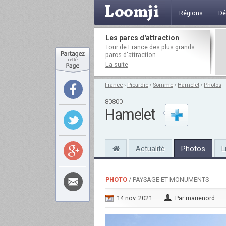
Régions
Dé
Les parcs d'attraction
Tour de France des plus grands
parcs d'attraction
La suite
France
›
Picardie
›
Somme
›
Hamelet
›
Photos
80800
Hamelet
Actualité
Photos
L
PHOTO
/ PAYSAGE ET MONUMENTS
14 nov. 2021
Par
marienord