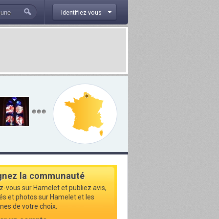
Identifiez-vous
gnez la communauté
ez-vous sur Hamelet et publiez avis,
tés et photos sur Hamelet et les
s de votre choix.