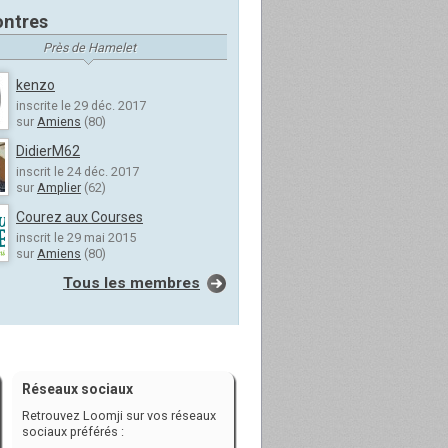
ntres
Près de Hamelet
kenzo
inscrite le 29 déc. 2017
sur
Amiens
(80)
DidierM62
inscrit le 24 déc. 2017
sur
Amplier
(62)
Courez aux Courses
inscrit le 29 mai 2015
sur
Amiens
(80)
Tous les membres
Réseaux sociaux
Retrouvez Loomji sur vos réseaux
sociaux préférés :