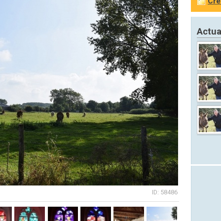
Cré
Actua
ID: 58486