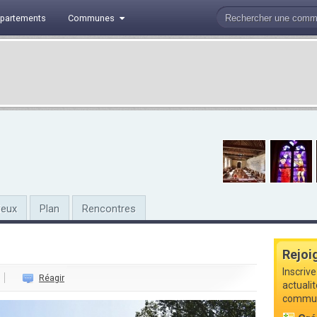
partements
Communes
ieux
Plan
Rencontres
Rejoi
Inscriv
Réagir
actuali
commune