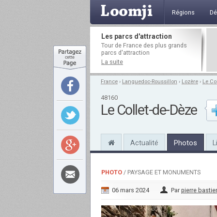
Régions
Dé
Les parcs d'attraction
Tour de France des plus grands
parcs d'attraction
La suite
France
›
Languedoc-Roussillon
›
Lozère
›
Le Co
48160
Le Collet-de-Dèze
Actualité
Photos
L
PHOTO
/ PAYSAGE ET MONUMENTS
06 mars 2024
Par
pierre bastie