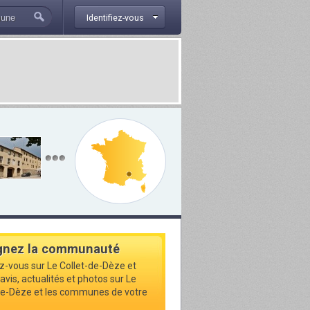
Identifiez-vous
gnez la communauté
ez-vous sur Le Collet-de-Dèze et
avis, actualités et photos sur Le
de-Dèze et les communes de votre