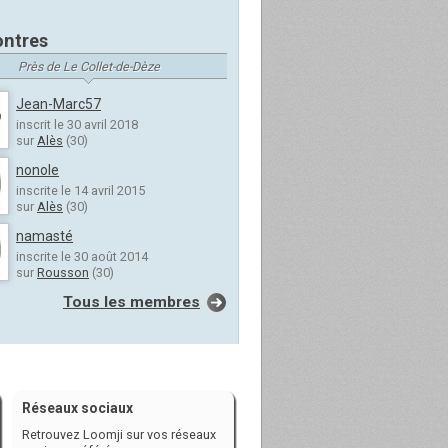
ntres
Près de Le Collet-de-Dèze
Jean-Marc57
inscrit le 30 avril 2018
sur
Alès
(30)
nonole
inscrite le 14 avril 2015
sur
Alès
(30)
namasté
inscrite le 30 août 2014
sur
Rousson
(30)
Tous les membres
Réseaux sociaux
Retrouvez Loomji sur vos réseaux