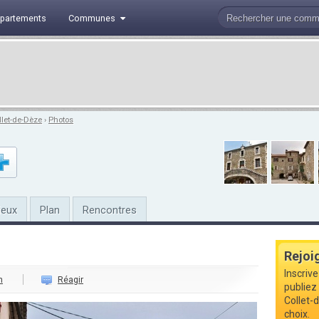
partements
Communes
llet-de-Dèze
›
Photos
ieux
Plan
Rencontres
Rejoi
Inscriv
n
Réagir
publiez 
Collet-
choix.