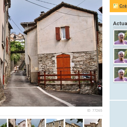
Cré
Actua
ID: 77265