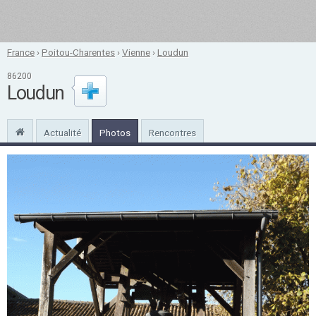
France
›
Poitou-Charentes
›
Vienne
›
Loudun
86200
Loudun
Actualité
Photos
Rencontres