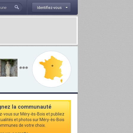
Identifiez-vous
gnez la communauté
ez-vous sur Méry-ès-Bois et publiez
ctualités et photos sur Méry-ès-Bois
communes de votre choix.