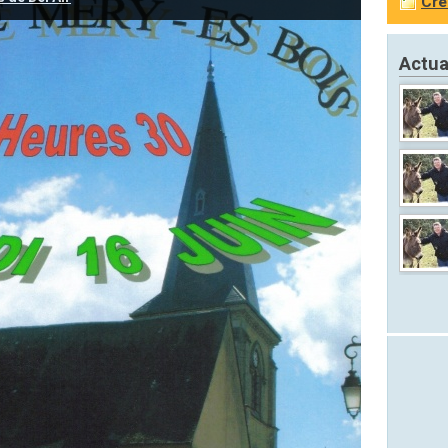
Cré
Actua