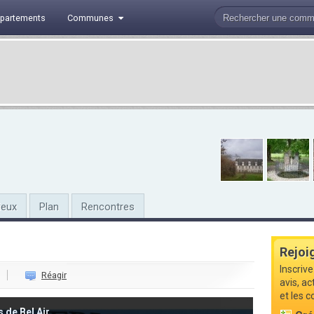
partements
Communes
ieux
Plan
Rencontres
Rejoi
Inscriv
Réagir
avis, a
et les 
 de Bel Air