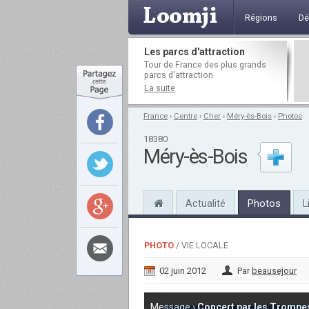
Régions
Dé
Les parcs d'attraction
Tour de France des plus grands
parcs d'attraction
La suite
France
›
Centre
›
Cher
›
Méry-ès-Bois
›
Photos
18380
Méry-ès-Bois
Actualité
Photos
L
PHOTO
/ VIE LOCALE
02 juin 2012
Par
beausejour
Message ›
Concert par les Trompes