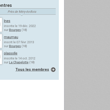
ntres
Près de Méry-ès-Bois
Ines
inscrite le 19 déc. 2022
sur
Bourges
(18)
maumau
inscrit le 07 févr. 2013
sur
Bourges
(18)
plassolle
inscrite le 14 oct. 2012
sur
La Chapelotte
(18)
Tous les membres