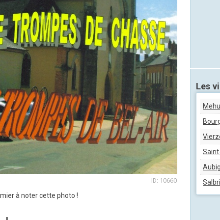
Les vi
Mehu
Bour
Vierz
Saint
Aubig
ID: 10660
Salbr
mier à noter cette photo !