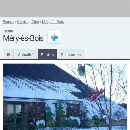
France
›
Centre
›
Cher
›
Méry-ès-Bois
18380
Méry-ès-Bois
Actualité
Photos
Rencontres