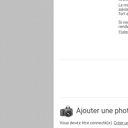
Le mu
siècl
fort 
Si v
rende
Poste
Ajouter une pho
Vous devez être connecté(e)
Créer u