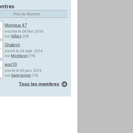
ntres
Près de Nontron
Monique 47
inscrite le 04 févr. 2016
sur
Villars
(24)
Chabrot
inscrit le 24 sept. 2014
sur
Montbron
(16)
wxc10
inscrit le 30 janv. 2013
sur
Saint-Sornin
(16)
Tous les membres