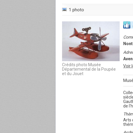
1 photo
Com
Nont
Adre
Aven
Crédits photo Musée
Voir 
Départemental de la Poupée
et du Jouet
Musé
Colle
siècl
Gauth
de l'
Thèm
Arts 
thém
Archi