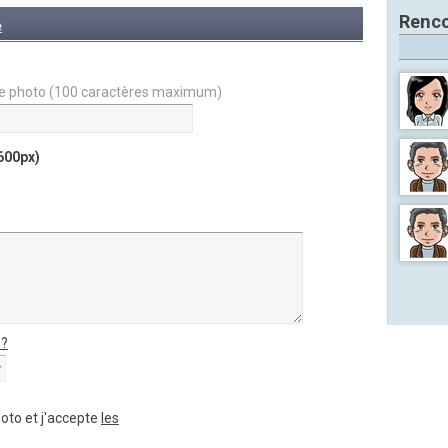
Renco
e
votre photo (100 caractères maximum)
600px)
 ?
hoto et j'accepte
les