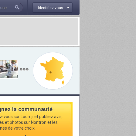
Identifiez-vous
gnez la communauté
z-vous sur Loomji et publiez avis,
tés et photos sur Nontron et les
s de votre choix.