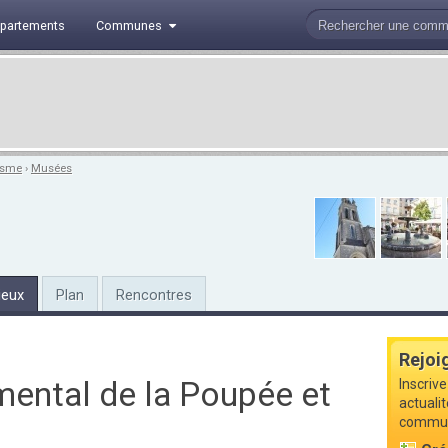
partements
Communes
isme
›
Musées
ieux
Plan
Rencontres
Rejoi
ental de la Poupée et
Inscrive
actuali
commune