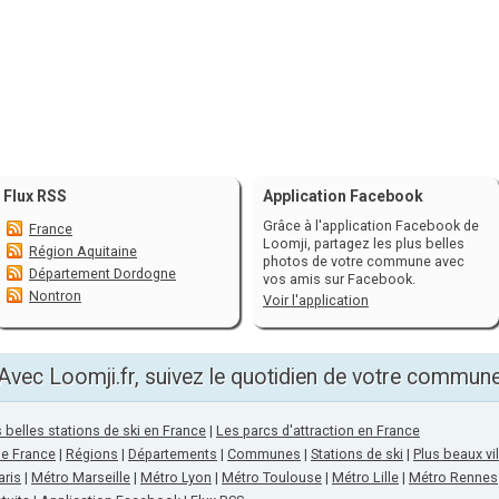
Flux RSS
Application Facebook
Grâce à l'application Facebook de
France
Loomji, partagez les plus belles
Région Aquitaine
photos de votre commune avec
Département Dordogne
vos amis sur Facebook.
Nontron
Voir l'application
Avec Loomji.fr, suivez le quotidien de votre commun
 belles stations de ski en France
|
Les parcs d'attraction en France
de France
|
Régions
|
Départements
|
Communes
|
Stations de ski
|
Plus beaux vi
aris
|
Métro Marseille
|
Métro Lyon
|
Métro Toulouse
|
Métro Lille
|
Métro Rennes