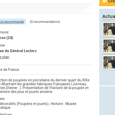
Cré
Actua
Je recommande
(0 recommandation)
mune:
ron (24)
sse:
ue du Général Leclerc
le plan
e de France
ction de poupées en porcelaine du dernier quart du XIXe
e illlustrant les grandes fabriques françaises (Jumeau,
ier,Steiner...). Présentation de l'histoire de la poupée et
histoire des jeux et jouets anciens
es:
décoratifs (Poupées et jouets) ; Histoire : Musée
atique
tecture: