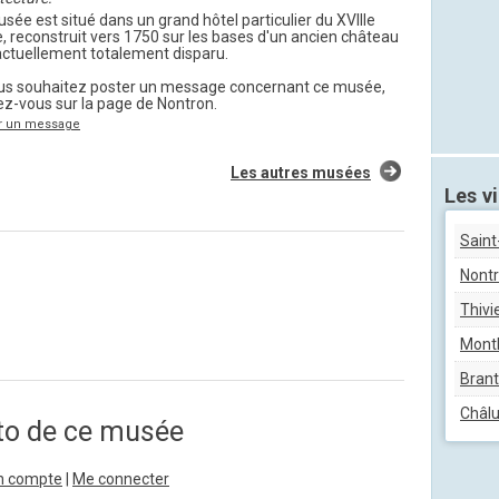
sée est situé dans un grand hôtel particulier du XVIIIe
e, reconstruit vers 1750 sur les bases d'un ancien château
actuellement totalement disparu.
ous souhaitez poster un message concernant ce musée,
z-vous sur la page de Nontron.
r un message
Les autres musées
Les vi
Saint
Nont
Thivi
Mont
Bran
Châl
to de ce musée
n compte
|
Me connecter