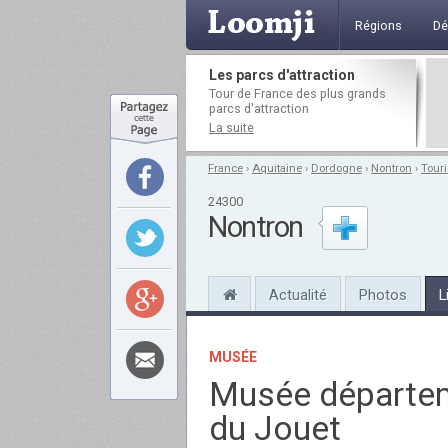
Régions
Dé
Les parcs d'attraction
Tour de France des plus grands
parcs d'attraction
La suite
France
›
Aquitaine
›
Dordogne
›
Nontron
›
Tour
24300
Nontron
Actualité
Photos
L
MUSÉE
Musée départem
du Jouet