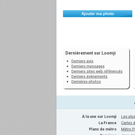
Ajouter ma photo
Dernièrement sur Loomji
Derniers avis
Derniers messages
Derniers sites web référencés
Derniers évènements
Dernières photos
À la une sur Loomji
Les plus
La France
Cartes 
Plans de métro
Métro P