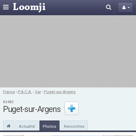
France
›
P.A.C.A.
›
Var
›
Puget-sur-Argens
83480
Puget-sur-Argens
Actualité
Photos
Rencontres