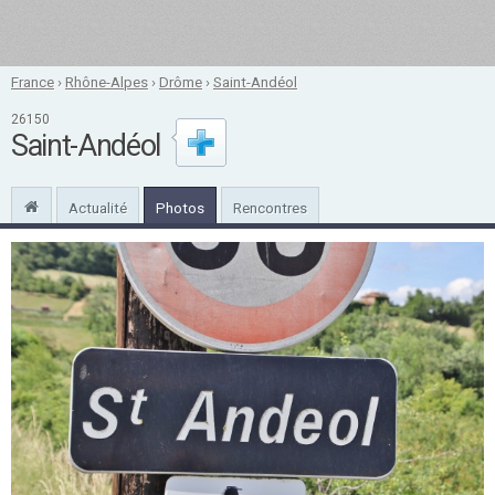
France
›
Rhône-Alpes
›
Drôme
›
Saint-Andéol
26150
Saint-Andéol
Actualité
Photos
Rencontres