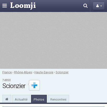
France
›
Rhône-Alpes
›
Haute-Savoie
›
Scionzier
74950
Scionzier
Actualité
Photos
Rencontres