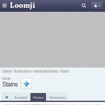
France
›
Île-de-France
›
Seine-Saint-Denis
›
Stains
93240
Stains
Actualité
Photos
Rencontres