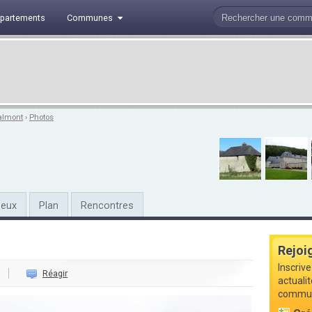
partements
Communes
almont
›
Photos
ieux
Plan
Rencontres
Rejoi
Inscriv
Réagir
actuali
commune