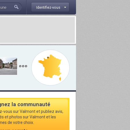
Identifiez-vous
gnez la communauté
ez-vous sur Valmont et publiez avis,
tés et photos sur Valmont et les
s de votre choix.