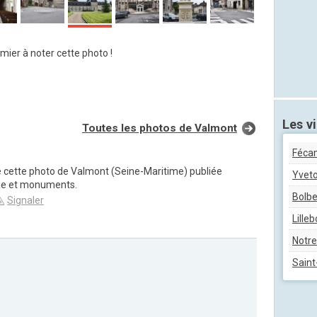
mier à noter cette photo !
Les vi
Toutes les photos de Valmont
Féca
e cette photo de Valmont (Seine-Maritime) publiée
Yveto
ge et monuments.
Bolb
Signaler
Lille
Notr
Saint