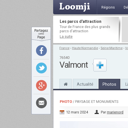
Régions
Dé
Les parcs d'attraction
Tour de France des plus grands
parcs d'attraction
La suite
France
›
Haute-Normandie
›
Seine-Maritime
›
V
76540
Valmont
Actualité
Photos
L
PHOTO
/ PAYSAGE ET MONUMENTS
12 mars 2024
Par
marienord