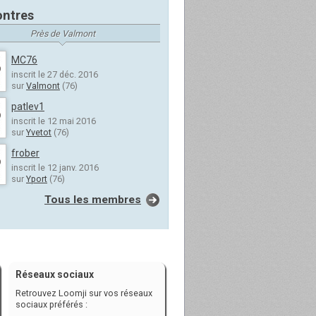
ntres
Près de Valmont
MC76
inscrit le 27 déc. 2016
sur
Valmont
(76)
patlev1
inscrit le 12 mai 2016
sur
Yvetot
(76)
frober
inscrit le 12 janv. 2016
sur
Yport
(76)
Tous les membres
Réseaux sociaux
Retrouvez Loomji sur vos réseaux
sociaux préférés :