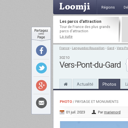
Régions
Dé
Les parcs d'attraction
Tour de France des plus grands
parcs d'attraction
La suite
France
›
Languedoc-Roussillon
›
Gard
›
Vers-Po
30210
Vers-Pont-du-Gard
Actualité
Photos
L
PHOTO
/ PAYSAGE ET MONUMENTS
01 juil. 2023
Par
marienord