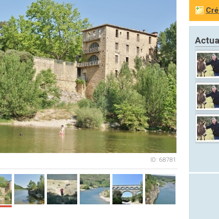
Cré
Actua
ID: 68781