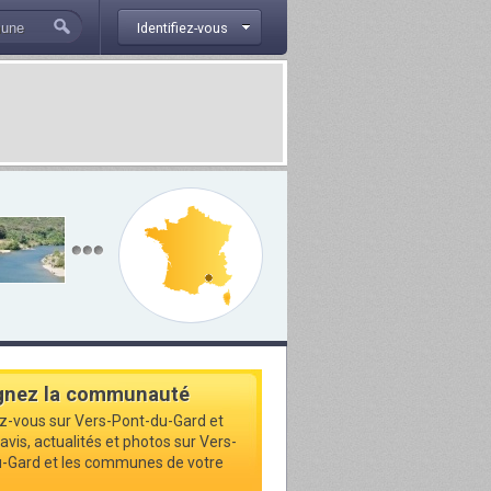
Identifiez-vous
gnez la communauté
ez-vous sur Vers-Pont-du-Gard et
avis, actualités et photos sur Vers-
-Gard et les communes de votre