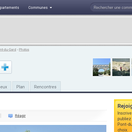
partements
Communes
nt-du-Gard
›
Photos
ieux
Plan
Rencontres
Rejoi
Inscriv
Réagir
publiez 
Pont-du
choix.