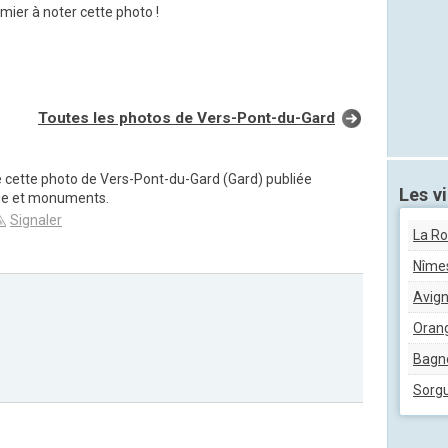
mier à noter cette photo !
Toutes les photos de Vers-Pont-du-Gard
e cette photo de Vers-Pont-du-Gard (Gard) publiée
Les vi
ge et monuments.
Signaler
La R
Nîme
Avig
Oran
Bagn
Sorg