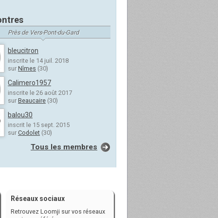
ntres
Près de Vers-Pont-du-Gard
bleucitron
inscrite le 14 juil. 2018
sur
Nîmes
(30)
Calimero1957
inscrite le 26 août 2017
sur
Beaucaire
(30)
balou30
inscrit le 15 sept. 2015
sur
Codolet
(30)
Tous les membres
Réseaux sociaux
Retrouvez Loomji sur vos réseaux