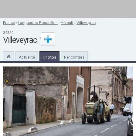
France
›
Languedoc-Roussillon
›
Hérault
›
Villeveyrac
34560
Villeveyrac
Actualité
Photos
Rencontres