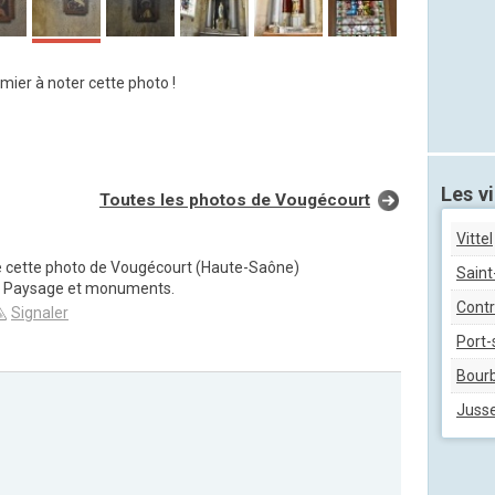
mier à noter cette photo !
Les vi
Toutes les photos de Vougécourt
Vittel
de cette photo de Vougécourt (Haute-Saône)
Sain
ie Paysage et monuments.
Contr
Signaler
Port-
Bourb
Juss