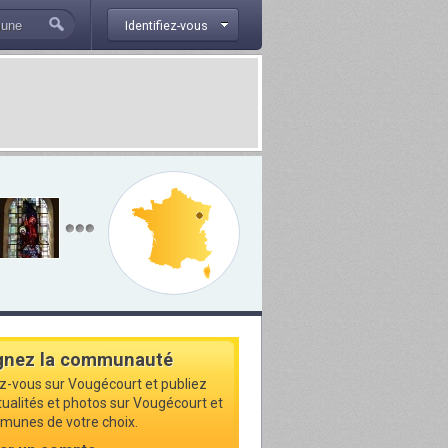
Identifiez-vous
gnez la communauté
ez-vous sur Vougécourt et publiez
ctualités et photos sur Vougécourt et
munes de votre choix.