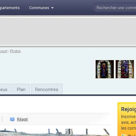
partements
Communes
court
›
Photos
ieux
Plan
Rencontres
Rejoi
Inscriv
Réagir
avis, a
les com