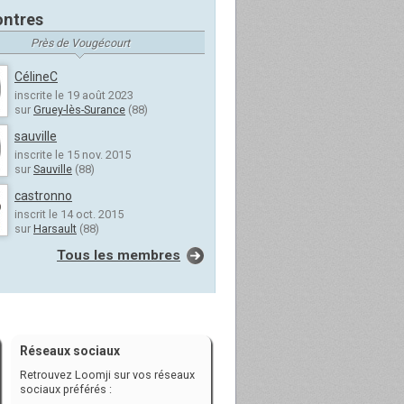
ntres
Près de Vougécourt
CélineC
inscrite le 19 août 2023
sur
Gruey-lès-Surance
(88)
sauville
inscrite le 15 nov. 2015
sur
Sauville
(88)
castronno
inscrit le 14 oct. 2015
sur
Harsault
(88)
Tous les membres
Réseaux sociaux
Retrouvez Loomji sur vos réseaux
sociaux préférés :