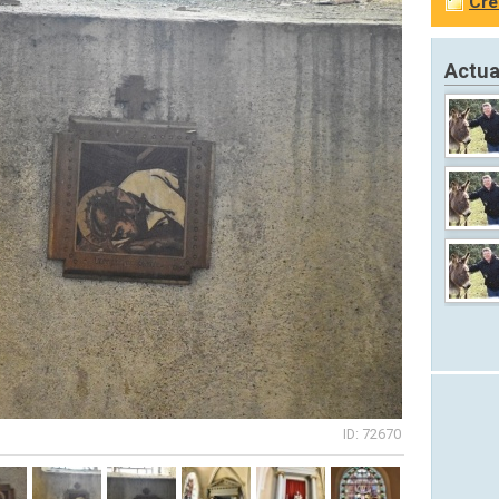
Cré
Actua
ID: 72670