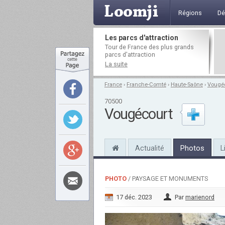
Régions
Dé
Les parcs d'attraction
Tour de France des plus grands
parcs d'attraction
La suite
France
›
Franche-Comté
›
Haute-Saône
›
Vougé
70500
Vougécourt
Actualité
Photos
L
PHOTO
/ PAYSAGE ET MONUMENTS
17 déc. 2023
Par
marienord