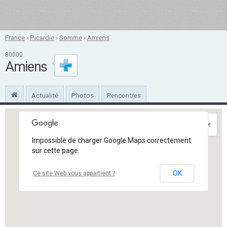
France
›
Picardie
›
Somme
›
Amiens
80000
Amiens
Actualité
Photos
Rencontres
Itinéraire
Impossible de charger Google Maps correctement
sur cette page.
OK
Ce site Web vous appartient ?