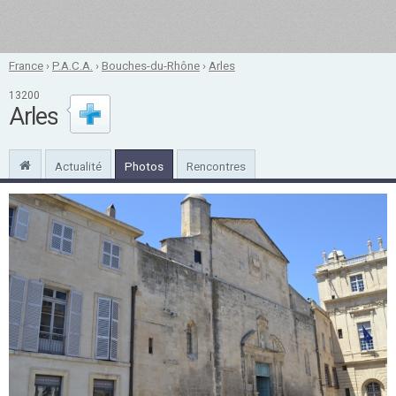
France
›
P.A.C.A.
›
Bouches-du-Rhône
›
Arles
13200
Arles
Actualité
Photos
Rencontres