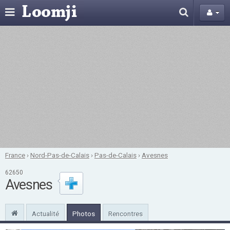
France
›
Nord-Pas-de-Calais
›
Pas-de-Calais
›
Avesnes
62650
Avesnes
Actualité
Photos
Rencontres