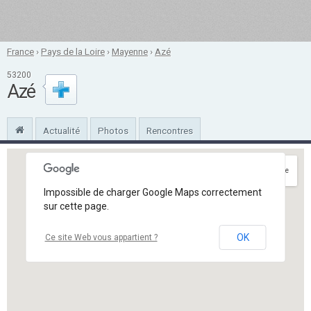
France
›
Pays de la Loire
›
Mayenne
›
Azé
53200
Azé
Actualité
Photos
Rencontres
Itinéraire
Impossible de charger Google Maps correctement
sur cette page.
OK
Ce site Web vous appartient ?