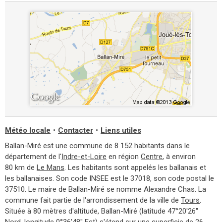
Météo locale
•
Contacter
•
Liens utiles
Ballan-Miré est une commune de 8 152 habitants dans le
département de l'
Indre-et-Loire
en région
Centre
, à environ
80 km de
Le Mans
. Les habitants sont appelés les ballanais et
les ballanaises. Son code INSEE est le 37018, son code postal le
37510. Le maire de Ballan-Miré se nomme Alexandre Chas. La
commune fait partie de l'arrondissement de la ville de
Tours
.
Située à 80 mètres d'altitude, Ballan-Miré (latitude 47°20'26''
Nord, longitude 0°36'48'' Est) s'étend sur une superficie de 26