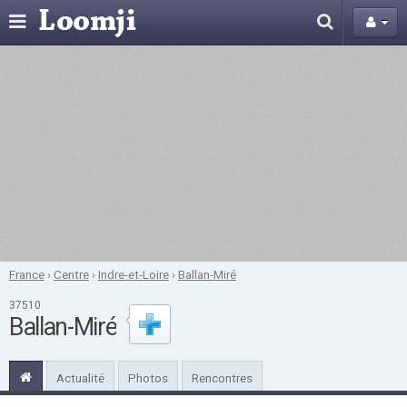
France
›
Centre
›
Indre-et-Loire
›
Ballan-Miré
37510
Ballan-Miré
Actualité
Photos
Rencontres