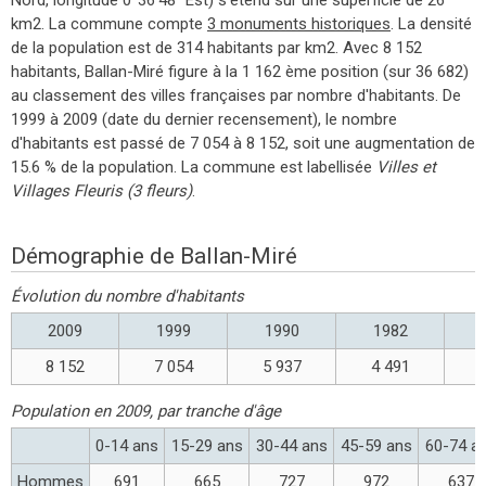
km2. La commune compte
3 monuments historiques
. La densité
de la population est de 314 habitants par km2. Avec 8 152
habitants, Ballan-Miré figure à la 1 162 ème position (sur 36 682)
au classement des villes françaises par nombre d'habitants. De
1999 à 2009 (date du dernier recensement), le nombre
d'habitants est passé de 7 054 à 8 152, soit une augmentation de
15.6 % de la population. La commune est labellisée
Villes et
Villages Fleuris (3 fleurs)
.
Démographie de Ballan-Miré
Évolution du nombre d'habitants
2009
1999
1990
1982
8 152
7 054
5 937
4 491
Population en 2009, par tranche d'âge
0-14 ans
15-29 ans
30-44 ans
45-59 ans
60-74 a
Hommes
691
665
727
972
637