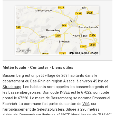
Météo locale
•
Contacter
•
Liens utiles
Bassemberg est un petit village de 268 habitants dans le
département du
Bas-Rhin
en région
Alsace
, à environ 45 km de
Strasbourg
. Les habitants sont appelés les bassembergeois et
les bassembergeoises. Son code INSEE est le 67022, son code
postal le 67220. Le maire de Bassemberg se nomme Emmanuel
Eschrich. La commune fait partie du canton de
Villé
, sur
l'arrondissement de Sélestat-Erstein. Située à 290 mètres
d'altitude, Bassemberg (latitude 48°20'7'' Nord, longitude 7°16'60''