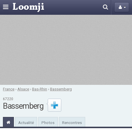
France
›
Alsace
›
Bas-Rhin
›
Bassemberg
67220
Bassemberg
Actualité
Photos
Rencontres