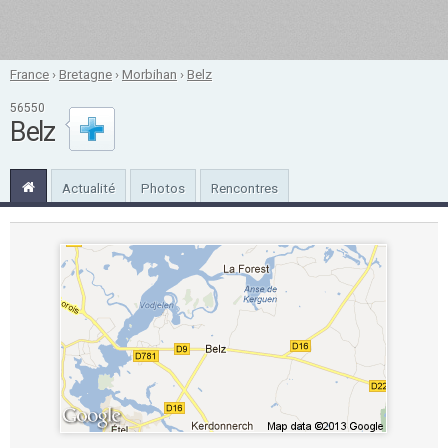
France
›
Bretagne
›
Morbihan
›
Belz
56550
Belz
Actualité
Photos
Rencontres