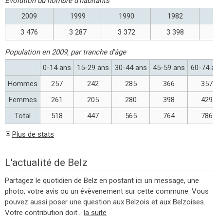
Évolution du nombre d'habitants
2009
1999
1990
1982
3 476
3 287
3 372
3 398
Population en 2009, par tranche d'âge
0-14 ans
15-29 ans
30-44 ans
45-59 ans
60-74 a
Hommes
257
242
285
366
357
Femmes
261
205
280
398
429
Total
518
447
565
764
786
Plus de stats
L'actualité de Belz
Partagez le quotidien de Belz en postant ici un message, une
photo, votre avis ou un évèvenement sur cette commune. Vous
pouvez aussi poser une question aux Belzois et aux Belzoises.
Votre contribution doit...
la suite