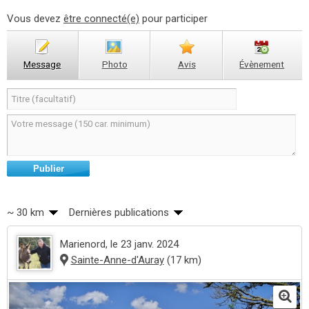
Vous devez
être connecté(e)
pour participer
Message
Photo
Avis
Évènement
Publier
~ 30 km
Dernières publications
Marienord
, le 23 janv. 2024
Sainte-Anne-d'Auray
(17 km)