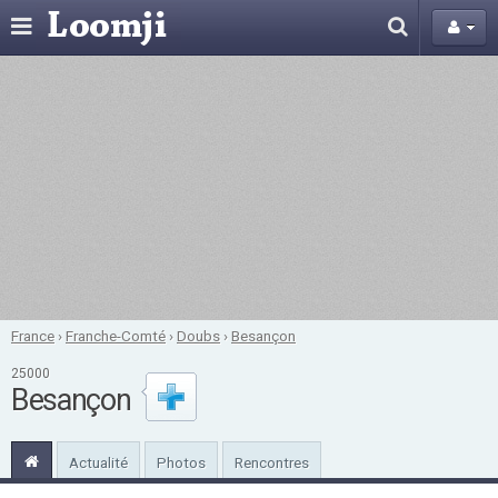
France
›
Franche-Comté
›
Doubs
›
Besançon
25000
Besançon
Actualité
Photos
Rencontres