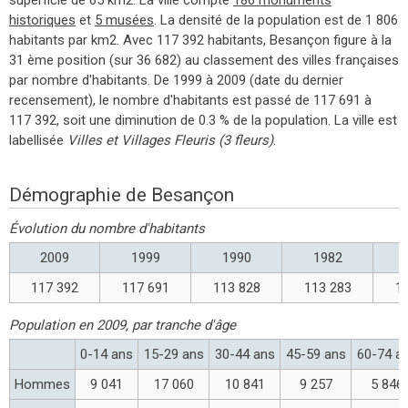
historiques
et
5 musées
. La densité de la population est de 1 806
habitants par km2. Avec 117 392 habitants, Besançon figure à la
31 ème position (sur 36 682) au classement des villes françaises
par nombre d'habitants. De 1999 à 2009 (date du dernier
recensement), le nombre d'habitants est passé de 117 691 à
117 392, soit une diminution de 0.3 % de la population. La ville est
labellisée
Villes et Villages Fleuris (3 fleurs)
.
Démographie de Besançon
Évolution du nombre d'habitants
2009
1999
1990
1982
117 392
117 691
113 828
113 283
1
Population en 2009, par tranche d'âge
0-14 ans
15-29 ans
30-44 ans
45-59 ans
60-74 a
Hommes
9 041
17 060
10 841
9 257
5 846