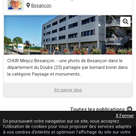
Besançon
CHUR Minjoz Besançon. - une photo de Besançon dans le
département du Doubs (25) partagée par bernard bonin dans
la catégorie Paysage et monuments...
En savoir plus
Toutes les publications
X Fermer
En poursuivant votre navigation sur ce site, vous acceptez
l'utilisation de cookies pour vous proposer des services adaptés
à vos centres d'intérêts et optimiser l'affichage du site sur votre
Copyright © 2009-2020 Loomji.fr