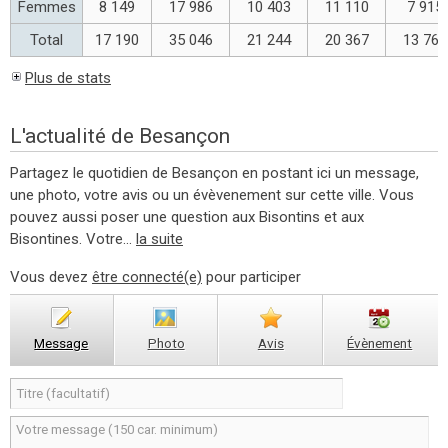
Femmes
8 149
17 986
10 403
11 110
7 915
Total
17 190
35 046
21 244
20 367
13 761
Plus de stats
L'actualité de Besançon
Partagez le quotidien de Besançon en postant ici un message,
une photo, votre avis ou un évèvenement sur cette ville. Vous
pouvez aussi poser une question aux Bisontins et aux
Bisontines. Votre...
la suite
Vous devez
être connecté(e)
pour participer
Message
Photo
Avis
Évènement