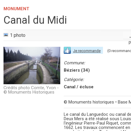
MONUMENT
Canal du Midi
1 photo
P
Je recommande
(0 recommand
Commune:
Béziers (34)
Catégorie:
Canal / écluse
Crédits photo Comte, Yvon -
© Monuments Historiques
© Monuments historiques • Base 
Le canal du Languedoc ou canal 
Deux Mers a été réalisé sous Louis
l'ingénieur Pierre-Paul Riquet, co
1662. Les travaux commencent en 1