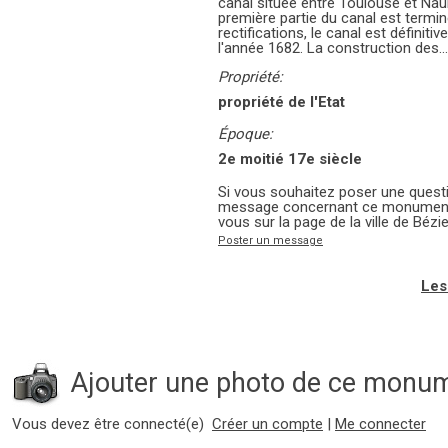
canal située entre Toulouse et Nau
première partie du canal est termi
rectifications, le canal est définiti
l'année 1682. La construction des.
Propriété:
propriété de l'Etat
Époque:
2e moitié 17e siècle
Si vous souhaitez poser une questi
message concernant ce monument 
vous sur la page de la ville de Bézie
Poster un message
Les
Ajouter une photo de ce monu
Vous devez être connecté(e)
Créer un compte
|
Me connecter