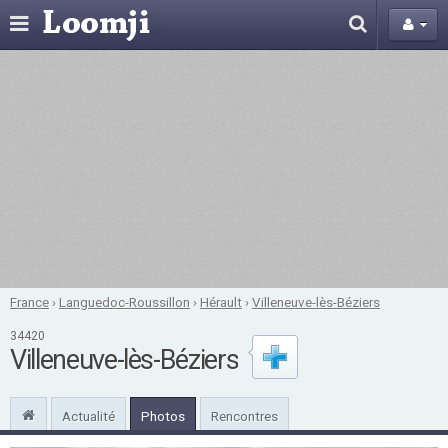
France
›
Languedoc-Roussillon
›
Hérault
›
Villeneuve-lès-Béziers
34420
Villeneuve-lès-Béziers
Actualité
Photos
Rencontres