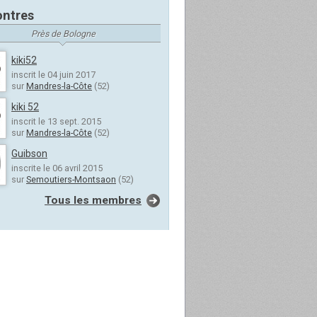
ntres
Près de Bologne
kiki52
inscrit le 04 juin 2017
sur
Mandres-la-Côte
(52)
kiki 52
inscrit le 13 sept. 2015
sur
Mandres-la-Côte
(52)
Guibson
inscrite le 06 avril 2015
sur
Semoutiers-Montsaon
(52)
Tous les membres