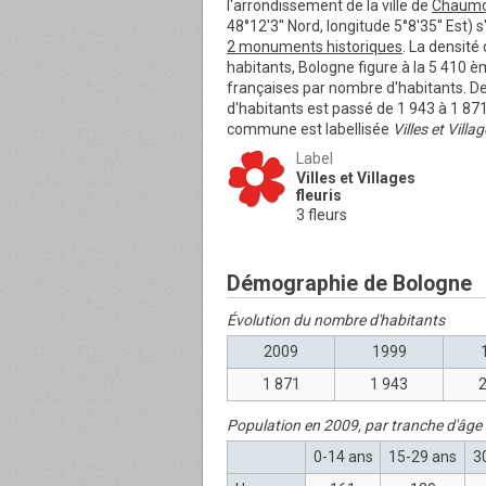
l'arrondissement de la ville de
Chaum
48°12'3'' Nord, longitude 5°8'35'' Es
2 monuments historiques
. La densité
habitants, Bologne figure à la 5 410 è
françaises par nombre d'habitants. D
d'habitants est passé de 1 943 à 1 871
commune est labellisée
Villes et Villa
Label
Villes et Villages
fleuris
3 fleurs
Démographie de Bologne
Évolution du nombre d'habitants
2009
1999
1 871
1 943
2
Population en 2009, par tranche d'âge
0-14 ans
15-29 ans
3