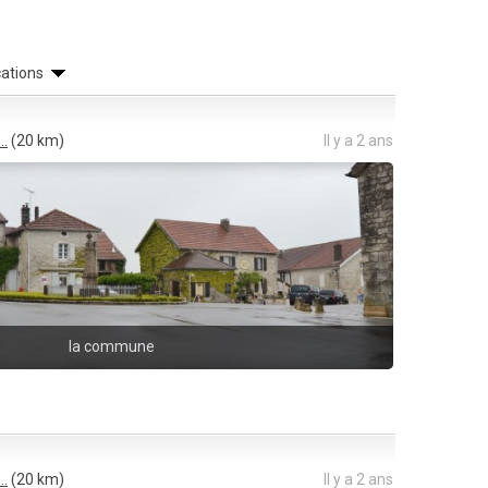
cations
..
(20 km)
Il y a 2 ans
la commune
..
(20 km)
Il y a 2 ans