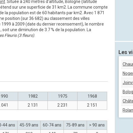
ont
. Située à 240 mètres d'altitude, Bologne (latitude
t) s'étend sur une superficie de 31 km2. La commune compte
 de la population est de 60 habitants par km2. Avec 1 871
me position (sur 36 682) au classement des villes
e 1999 à 2009 (date du dernier recensement), le nombre
, soit une diminution de 3.7 % de la population. La
ges Fleuris (3 fleurs)
.
Les vi
Chau
Noge
Joinvi
Bolo
1990
1982
1975
1968
Châte
 041
2 131
2 231
2 151
Rola
0-44 ans
45-59 ans
60-74 ans
75-89 ans
> 90 ans