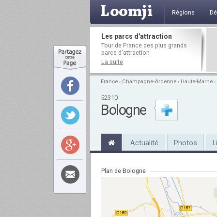
Régions
Dé
Les parcs d'attraction
Tour de France des plus grands
parcs d'attraction
La suite
France
›
Champagne-Ardenne
›
Haute-Marne
›
52310
Bologne
Actualité
Photos
L
Plan de Bologne