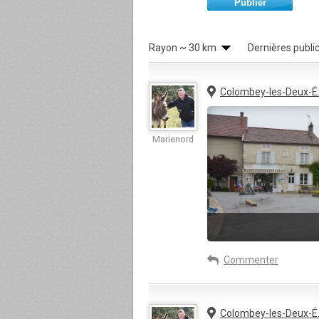
Publier
Rayon
~ 30 km
Dernières publi
Colombey-les-Deux-É.
Marienord
Commenter
Colombey-les-Deux-É.