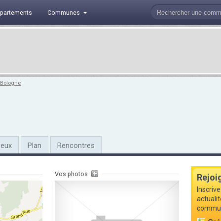
partements
Communes
Bologne
ieux
Plan
Rencontres
Vos photos
Rejoi
Inscrive
actuali
commune