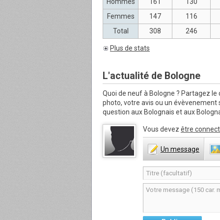
Hommes
161
130
Femmes
147
116
Total
308
246
Plus de stats
L'actualité de Bologne
Quoi de neuf à Bologne ?
Partagez le 
photo, votre avis ou un évèvenement
question aux Bolognais et aux Bologna
Vous devez
être connect
Un
message