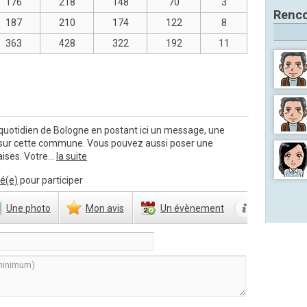
176
218
148
70
3
Renco
187
210
174
122
8
363
428
322
192
11
quotidien de Bologne en postant ici un message, une
 sur cette commune. Vous pouvez aussi poser une
ises. Votre...
la suite
é(e)
pour participer
Une
photo
Mon
avis
Un
évènement