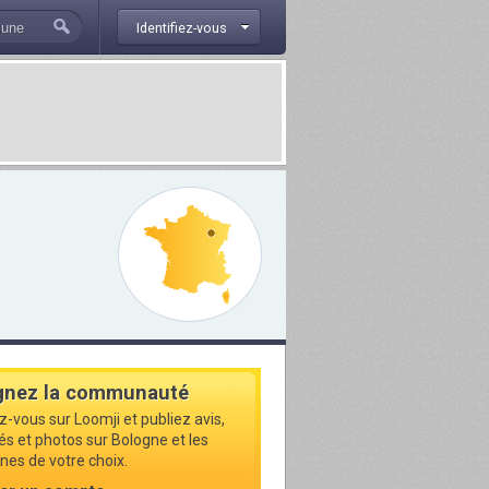
Identifiez-vous
gnez la communauté
z-vous sur Loomji et publiez avis,
tés et photos sur Bologne et les
s de votre choix.