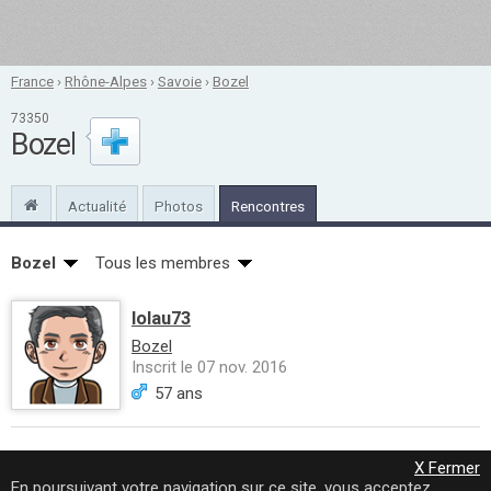
France
›
Rhône-Alpes
›
Savoie
›
Bozel
73350
Bozel
Actualité
Photos
Rencontres
Bozel
Tous les membres
lolau73
Bozel
Inscrit le 07 nov. 2016
57 ans
X Fermer
En poursuivant votre navigation sur ce site, vous acceptez