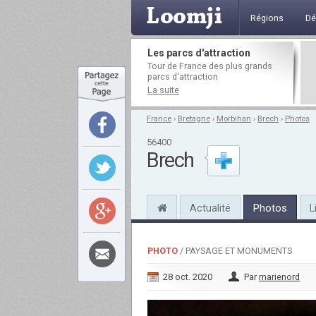
Régions
Dé
Les parcs d'attraction
Tour de France des plus grands
parcs d'attraction
La suite
France
›
Bretagne
›
Morbihan
›
Brech
›
Photos
56400
Brech
Actualité
Photos
L
PHOTO
/ PAYSAGE ET MONUMENTS
28 oct. 2020
Par
marienord