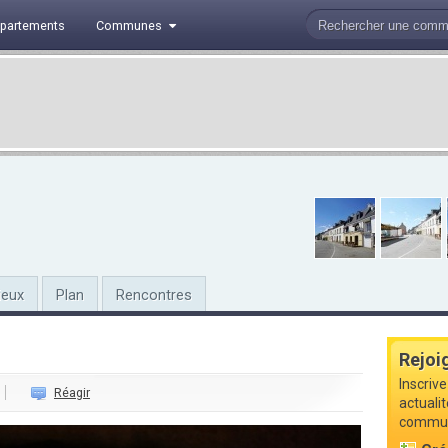
partements
Communes
ieux
Plan
Rencontres
Rejoi
Inscrive
Réagir
actualit
commune