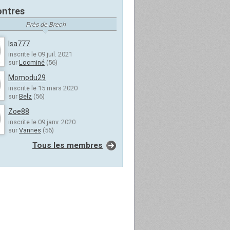
ntres
Près de Brech
Isa777
inscrite le 09 juil. 2021
sur
Locminé
(56)
Momodu29
inscrite le 15 mars 2020
sur
Belz
(56)
Zoe88
inscrite le 09 janv. 2020
sur
Vannes
(56)
Tous les membres