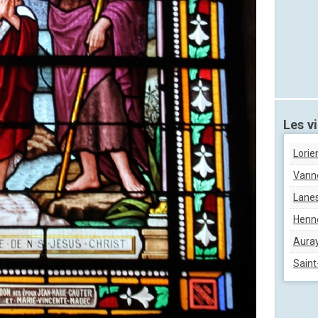
Les vi
Lorie
Vann
Lanes
Henn
Aura
Saint