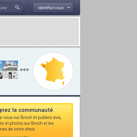
Identifiez-vous
gnez la communauté
z-vous sur Brech et publiez avis,
és et photos sur Brech et les
s de votre choix.