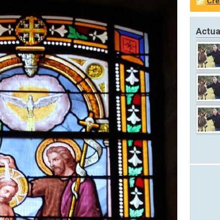
Cré
Actua