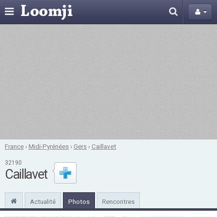
France
›
Midi-Pyrénées
›
Gers
›
Caillavet
32190
Caillavet
Actualité
Photos
Rencontres