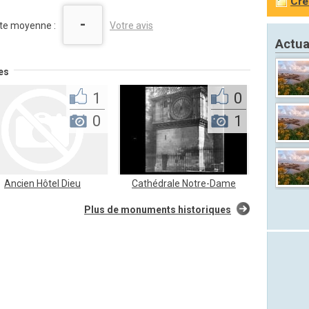
Cré
-
te moyenne :
Votre avis
Actua
es
1
0
0
1
Ancien Hôtel Dieu
Cathédrale Notre-Dame
Plus de monuments historiques