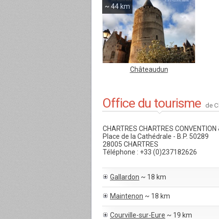
~ 44 km
Châteaudun
Office du tourisme
de C
CHARTRES CHARTRES CONVENTION &
Place de la Cathédrale - B.P. 50289
28005 CHARTRES
Téléphone : +33 (0)237182626
Gallardon
~ 18 km
Maintenon
~ 18 km
Courville-sur-Eure
~ 19 km