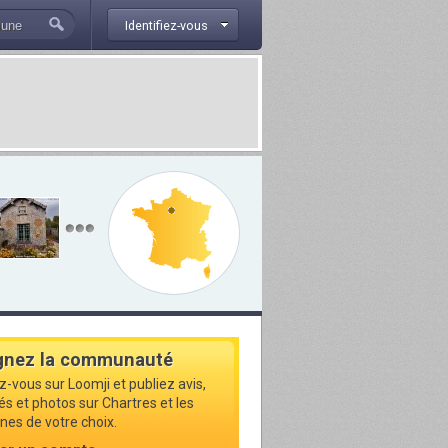
Identifiez-vous
gnez la communauté
z-vous sur Loomji et publiez avis,
és et photos sur Chartres et les
s de votre choix.