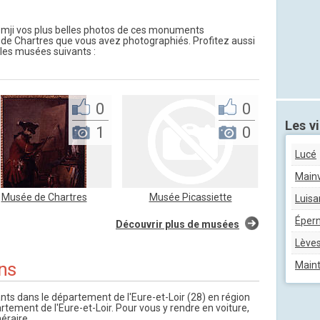
ji vos plus belles photos de ces monuments
de Chartres que vous avez photographiés. Profitez aussi
 les musées suivants :
0
0
Les vi
1
0
Lucé
Mainvi
Musée de Chartres
Musée Picassiette
Luisa
Éper
Découvrir plus de musées
Lève
ns
Main
ants dans le département de l'Eure-et-Loir (28) en région
partement de l'Eure-et-Loir. Pour vous y rendre en voiture,
néraire.