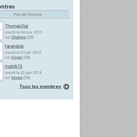
ntres
Près de Chartres
ThomasVigi
inscrit le 04 nov. 2015
sur
Chartres
(28)
farandole
inscrit le 27 juil. 2015
sur
Voves
(28)
matrik15
inscrit le 22 juin 2014
sur
Voves
(28)
Tous les membres