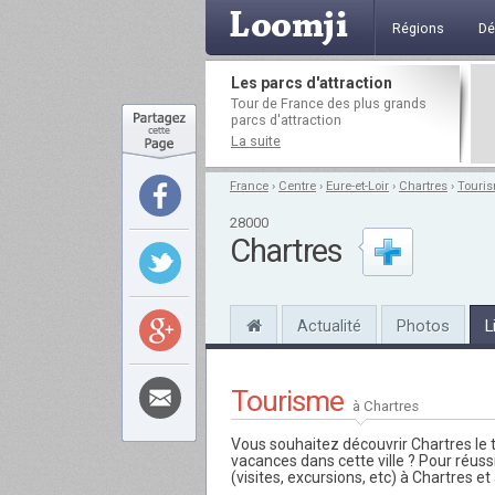
Régions
Dé
Les parcs d'attraction
Tour de France des plus grands
parcs d'attraction
La suite
France
›
Centre
›
Eure-et-Loir
›
Chartres
›
Touri
28000
Chartres
Actualité
Photos
L
Tourisme
à Chartres
Vous souhaitez découvrir Chartres le
vacances dans cette ville ? Pour réus
(visites, excursions, etc) à Chartres et