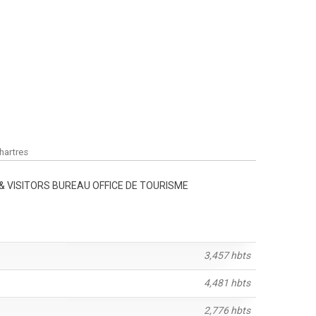
hartres
 VISITORS BUREAU OFFICE DE TOURISME
3,457 hbts
4,481 hbts
2,776 hbts