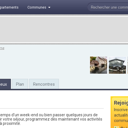
partements
Communes
sme
ieux
Plan
Rencontres
Rejoi
Inscrive
 temps d'un week-end ou bien passer quelques jours de
actualit
sir votre séjour, programmez dès maintenant vos activités
commune
 à proximité.