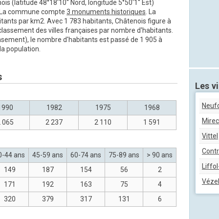
is (latitude 48°18'10'' Nord, longitude 5°50'1'' Est)
2. La commune compte
3 monuments historiques
. La
itants par km2. Avec 1 783 habitants, Châtenois figure à
 classement des villes françaises par nombre d'habitants.
nsement), le nombre d'habitants est passé de 1 905 à
la population.
s
Les vi
Neuf
1990
1982
1975
1968
Mirec
 065
2 237
2 110
1 591
Vittel
Contr
0-44 ans
45-59 ans
60-74 ans
75-89 ans
> 90 ans
Liffo
149
187
154
56
2
Vézel
171
192
163
75
4
320
379
317
131
6