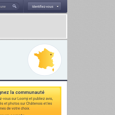
Identifiez-vous
gnez la communauté
z-vous sur Loomji et publiez avis,
tés et photos sur Châtenois et les
s de votre choix.