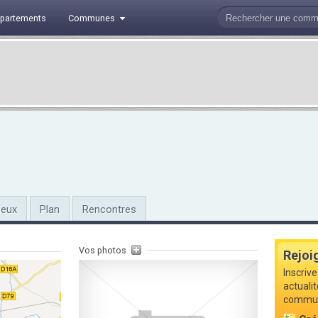
partements
Communes
ieux
Plan
Rencontres
Vos photos
Rejoi
Inscrive
actuali
commune