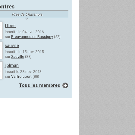
ntres
Près de Châtenois
ffbee
inscrite le 04 avril 2016
sur
Breuvannes-en-Bassigny
(52)
sauville
inscrite le 15 nov. 2015
sur
Sauville
(88)
jjblman
inscrit le 28 nov. 2013
sur
Valfroicourt
(88)
Tous les membres