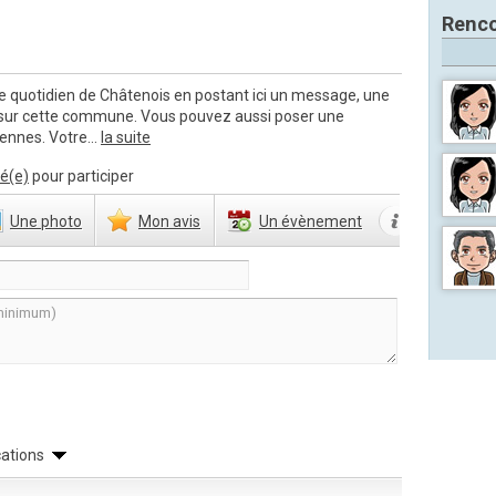
Renco
e quotidien de Châtenois en postant ici un message, une
 sur cette commune. Vous pouvez aussi poser une
ennes. Votre...
la suite
é(e)
pour participer
Une
photo
Mon
avis
Un
évènement
cations