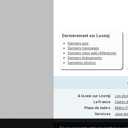
Dernièrement sur Loomji
Derniers avis
Derniers messages
Derniers sites web référencés
Derniers évènements
Dernières photos
À la une sur Loomji
Les plus
La France
Cartes 
Plans de métro
Métro P
Services
Jeux gra