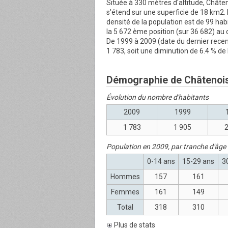
Située à 330 mètres d'altitude, Châteno
s'étend sur une superficie de 18 km
densité de la population est de 99 hab
la 5 672 ème position (sur 36 682) au
De 1999 à 2009 (date du dernier rece
1 783, soit une diminution de 6.4 % de 
Démographie de Châtenoi
Évolution du nombre d'habitants
2009
1999
1 783
1 905
2
Population en 2009, par tranche d'âge
0-14 ans
15-29 ans
3
Hommes
157
161
Femmes
161
149
Total
318
310
Plus de stats