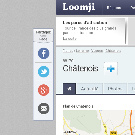
Régions
Dé
Les parcs d'attraction
Tour de France des plus grands
parcs d'attraction
La suite
France
›
Lorraine
›
Vosges
›
Châtenois
88170
Châtenois
Actualité
Photos
L
Plan de Châtenois