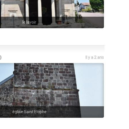
le lavoir
)
Il y a 2 ans
église Saint Elophe