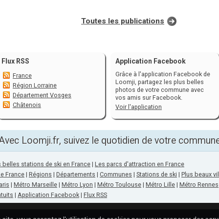
Toutes les publications
Flux RSS
Application Facebook
Grâce à l'application Facebook de
France
Loomji, partagez les plus belles
Région Lorraine
photos de votre commune avec
Département Vosges
vos amis sur Facebook.
Châtenois
Voir l'application
Avec Loomji.fr, suivez le quotidien de votre commun
 belles stations de ski en France
|
Les parcs d'attraction en France
de France
|
Régions
|
Départements
|
Communes
|
Stations de ski
|
Plus beaux vi
aris
|
Métro Marseille
|
Métro Lyon
|
Métro Toulouse
|
Métro Lille
|
Métro Rennes
tuits
|
Application Facebook
|
Flux RSS