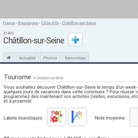
France
›
Bourgogne
›
Côte-d'Or
›
Châtillon-sur-Seine
21400
Châtillon-sur-Seine
Actualité
Photos
Rencontres
Tourisme
à Châtillon-sur-Seine
Vous souhaitez découvrir Châtillon-sur-Seine le temps d'un week
quelques jours de vacances dans cette commune ? Pour réussir vo
programmez dès maintenant vos activités (visites, excursions, etc
et à proximité.
Labels touristiques :
Note moyenne :