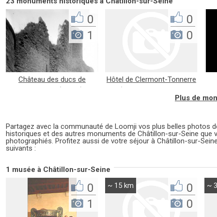
23 monuments historiques à Châtillon-sur-Seine
0
0
1
0
Château des ducs de
Hôtel de Clermont-Tonnerre
Bourgogne (ruines)
(ancienne chapelle...
Plus de mon
Partagez avec la communauté de Loomji vos plus belles photos
historiques et des autres monuments de Châtillon-sur-Seine que 
photographiés. Profitez aussi de votre séjour à Châtillon-sur-Sein
suivants :
1 musée à Châtillon-sur-Seine
0
~ 15 km
0
~ 
1
0