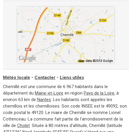
Météo locale
•
Contacter
•
Liens utiles
Chemillé est une commune de 6 967 habitants dans le
département du
Maine-et-Loire
en région
Pays de la Loire
, à
environ 63 km de
Nantes
. Les habitants sont appelés les
chemillois et les chemilloises. Son code INSEE est le 49092, son
code postal le 49120. Le maire de Chemillé se nomme Lionel
Cottenceau. La commune fait partie de l'arrondissement de la
ville de
Cholet
. Située à 80 mètres d'altitude, Chemillé (latitude
47°12'36'' Nord, longitude 0°43'43'' Ouest) s'étend sur une