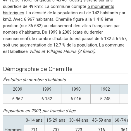
superficie de 49 km2. La commune compte
5 monuments
historiques
. La densité de la population est de 142 habitants par
km2. Avec 6 967 habitants, Chemillé figure à la 1 418 ème
position (sur 36 682) au classement des villes françaises par
nombre d'habitants. De 1999 à 2009 (date du dernier
recensement), le nombre d'habitants est passé de 6 182 à 6 967,
soit une augmentation de 12.7 % de la population. La commune
est labellisée
Villes et Villages Fleuris (2 fleurs)
.
Démographie de Chemillé
Évolution du nombre d'habitants
2009
1999
1990
1982
6 967
6 182
6 016
5 748
Population en 2009, par tranche d'âge
0-14 ans
15-29 ans
30-44 ans
45-59 ans
60-74 a
Hommes
711
707
723
716
361