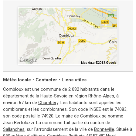
Météo locale
•
Contacter
•
Liens utiles
Combloux est une commune de 2 082 habitants dans le
département de la
Haute-Savoie
en région
Rhône-Alpes
, à
environ 67 km de
Chambéry
. Les habitants sont appelés les
comblorans et les combloranes. Son code INSEE est le 74083,
son code postal le 74920. Le maire de Combloux se nomme
Jean Bertoluzzi. La commune fait partie du canton de
Sallanches
, sur l'arrondissement de la ville de
Bonneville
. Située à
980 mètres d'altitude, Combloux (latitude 45°53'48'' Nord,