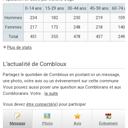
0-14 ans
15-29 ans
30-44 ans
45-59 ans
60-74 a
Hommes
234
182
230
219
109
Femmes
217
173
248
218
140
Total
451
355
478
437
249
Plus de stats
L'actualité de Combloux
Partagez le quotidien de Combloux en postant ici un message,
une photo, votre avis ou un évèvenement sur cette commune.
Vous pouvez aussi poser une question aux Comblorans et aux
Combloranes. Votre...
la suite
Vous devez
être connecté(e)
pour participer
Message
Photo
Avis
Évènement