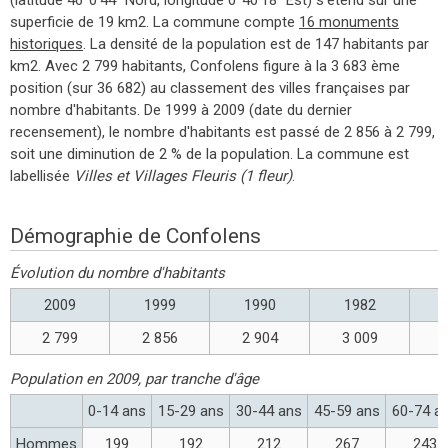
superficie de 19 km2. La commune compte
16 monuments
historiques
. La densité de la population est de 147 habitants par
km2. Avec 2 799 habitants, Confolens figure à la 3 683 ème
position (sur 36 682) au classement des villes françaises par
nombre d'habitants. De 1999 à 2009 (date du dernier
recensement), le nombre d'habitants est passé de 2 856 à 2 799,
soit une diminution de 2 % de la population. La commune est
labellisée
Villes et Villages Fleuris (1 fleur)
.
Démographie de Confolens
Évolution du nombre d'habitants
2009
1999
1990
1982
2 799
2 856
2 904
3 009
Population en 2009, par tranche d'âge
0-14 ans
15-29 ans
30-44 ans
45-59 ans
60-74 a
Hommes
199
192
212
267
243