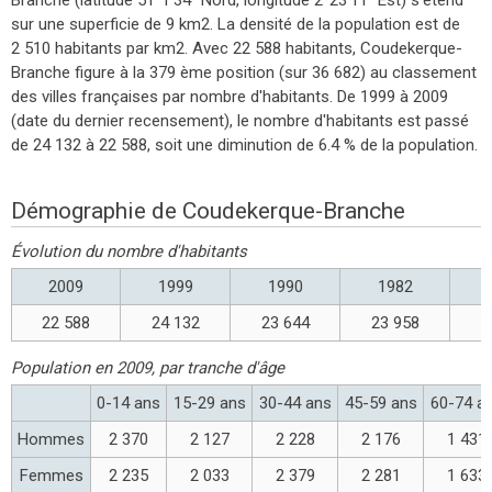
sur une superficie de 9 km2. La densité de la population est de
2 510 habitants par km2. Avec 22 588 habitants, Coudekerque-
Branche figure à la 379 ème position (sur 36 682) au classement
des villes françaises par nombre d'habitants. De 1999 à 2009
(date du dernier recensement), le nombre d'habitants est passé
de 24 132 à 22 588, soit une diminution de 6.4 % de la population.
Démographie de Coudekerque-Branche
Évolution du nombre d'habitants
2009
1999
1990
1982
22 588
24 132
23 644
23 958
2
Population en 2009, par tranche d'âge
0-14 ans
15-29 ans
30-44 ans
45-59 ans
60-74 a
Hommes
2 370
2 127
2 228
2 176
1 431
Femmes
2 235
2 033
2 379
2 281
1 633