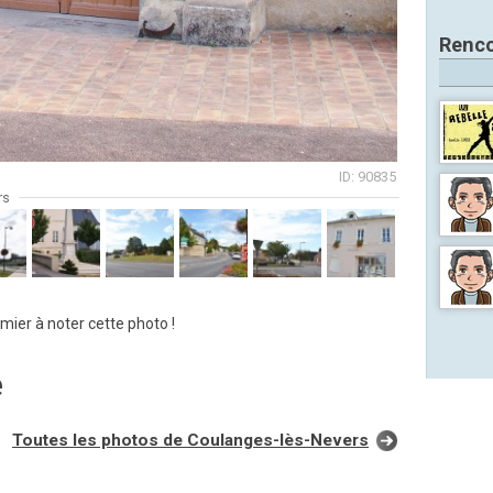
Renco
ID: 90835
rs
mier à noter cette photo !
e
Toutes les photos de Coulanges-lès-Nevers