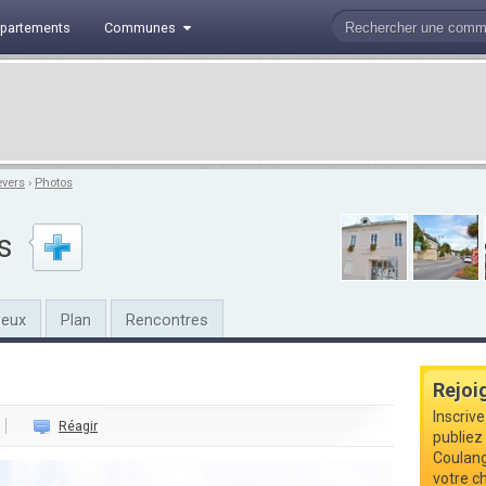
partements
Communes
evers
›
Photos
s
ieux
Plan
Rencontres
Rejoi
Inscriv
Réagir
publiez 
Coulang
votre ch