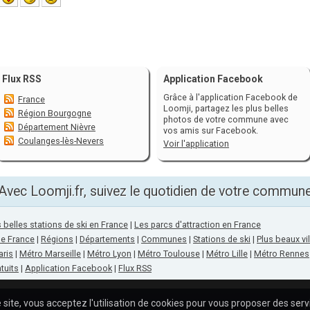
Flux RSS
Application Facebook
Grâce à l'application Facebook de
France
Loomji, partagez les plus belles
Région Bourgogne
photos de votre commune avec
Département Nièvre
vos amis sur Facebook.
Coulanges-lès-Nevers
Voir l'application
Avec Loomji.fr, suivez le quotidien de votre commun
 belles stations de ski en France
|
Les parcs d'attraction en France
de France
|
Régions
|
Départements
|
Communes
|
Stations de ski
|
Plus beaux vi
aris
|
Métro Marseille
|
Métro Lyon
|
Métro Toulouse
|
Métro Lille
|
Métro Rennes
tuits
|
Application Facebook
|
Flux RSS
 site, vous acceptez l'utilisation de cookies pour vous proposer des ser
A p