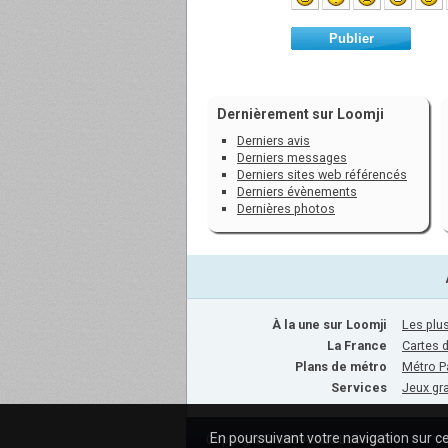
Publier
Dernièrement sur Loomji
Derniers avis
Derniers messages
Derniers sites web référencés
Derniers évènements
Dernières photos
À la une sur Loomji
Les plus
La France
Cartes 
Plans de métro
Métro P
Services
Jeux gra
En poursuivant votre navigation sur ce
Copyright © 2009-2020 Loomji.fr