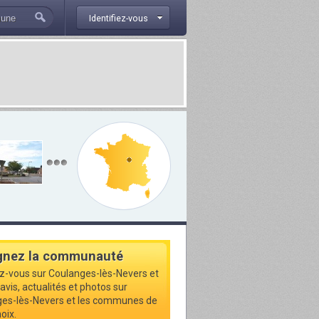
Identifiez-vous
gnez la communauté
ez-vous sur Coulanges-lès-Nevers et
avis, actualités et photos sur
es-lès-Nevers et les communes de
oix.