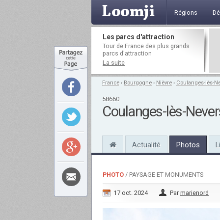
Régions
Dé
Les parcs d'attraction
Tour de France des plus grands
parcs d'attraction
La suite
France
›
Bourgogne
›
Nièvre
›
Coulanges-lès-N
58660
Coulanges-lès-Never
Actualité
Photos
L
PHOTO
/ PAYSAGE ET MONUMENTS
17 oct. 2024
Par
marienord