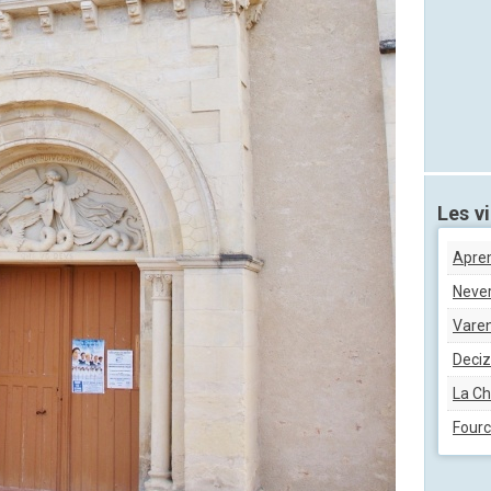
Les vi
Aprem
Neve
Vare
Deci
La Ch
Four