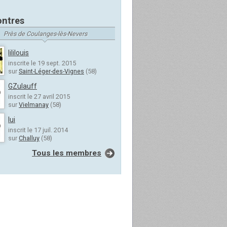
ntres
Près de Coulanges-lès-Nevers
lililouis
inscrite le 19 sept. 2015
sur
Saint-Léger-des-Vignes
(58)
GZulauff
inscrit le 27 avril 2015
sur
Vielmanay
(58)
lui
inscrit le 17 juil. 2014
sur
Challuy
(58)
Tous les membres