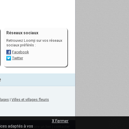
Réseaux sociaux
Retrouvez Loomji sur vos réseaux
sociaux préférés :
Facebook
Twitter
e
llages
|
Villes et villages fleuris
X Fermer
vices adaptés à vos
ropos de loomji.fr
|
Faire un lien
|
contacter