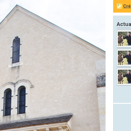
Cré
Actua