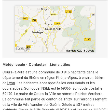
Météo locale
•
Contacter
•
Liens utiles
Cours-la-Ville est une commune de 3 916 habitants dans le
département du
Rhône
en région
Rhône-Alpes
, à environ 55 km
de
Lyon
. Les habitants sont appelés les coursiauds et les
coursiaudes. Son code INSEE est le 69066, son code postal le
69470. Le maire de Cours-la-Ville se nomme Patrice Verchere.
La commune fait partie du canton de
Thizy
, sur l'arrondissement
de la ville de
Villefranche-sur-Saône
. Située à 537 mètres
d'altitude, Cours-la-Ville (latitude 46°6'4'' Nord, longitude 4°19'20''