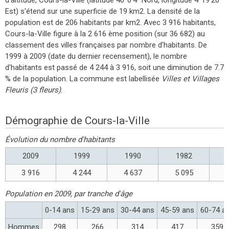
Est) s'étend sur une superficie de 19 km2. La densité de la
population est de 206 habitants par km2. Avec 3 916 habitants,
Cours-la-Ville figure à la 2 616 ème position (sur 36 682) au
classement des villes françaises par nombre d'habitants. De
1999 à 2009 (date du dernier recensement), le nombre
d'habitants est passé de 4 244 à 3 916, soit une diminution de 7.7
% de la population. La commune est labellisée
Villes et Villages
Fleuris (3 fleurs)
.
Démographie de Cours-la-Ville
Évolution du nombre d'habitants
2009
1999
1990
1982
3 916
4 244
4 637
5 095
Population en 2009, par tranche d'âge
0-14 ans
15-29 ans
30-44 ans
45-59 ans
60-74 a
Hommes
298
266
314
417
359