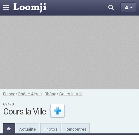
France
›
Rhône-Alpes
›
Rhône
›
Cours-la-Ville
69470
Cours-la-Ville
Actualité
Photos
Rencontres