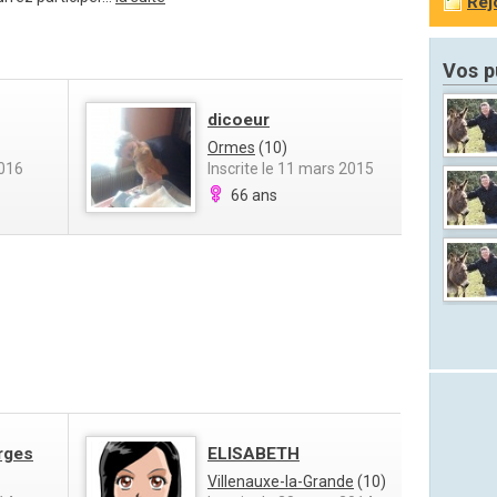
Rej
Vos p
dicoeur
Ormes
(10)
2016
Inscrite le 11 mars 2015
66 ans
rges
ELISABETH
Villenauxe-la-Grande
(10)