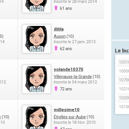
014
Inscrite le 28 mars 2014
61 ans
ditila
0)
Auxon
(10)
014
Inscrite le 27 janv. 2013
62 ans
Le b
1031
yolande10370
1000
Villenauxe-la-Grande
(10)
1070
2012
Inscrite le 04 mars 2012
72 ans
1021
1020
1010
millesime10
e
(10)
Étrelles-sur-Aube
(10)
010
Inscrite le 18 févr. 2010