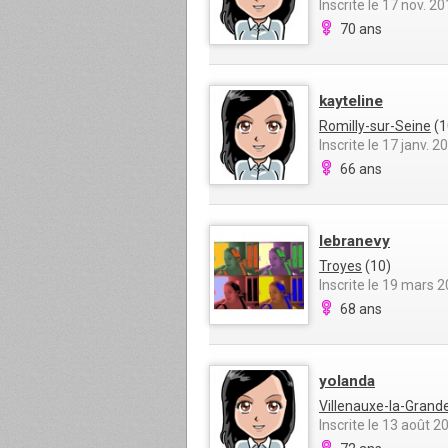
Inscrite le 17 nov. 2
70 ans
kayteline
Romilly-sur-Seine
(1
Inscrite le 17 janv. 2
66 ans
lebranevy
Troyes
(10)
Inscrite le 19 mars 
68 ans
yolanda
Villenauxe-la-Grand
Inscrite le 13 août 2