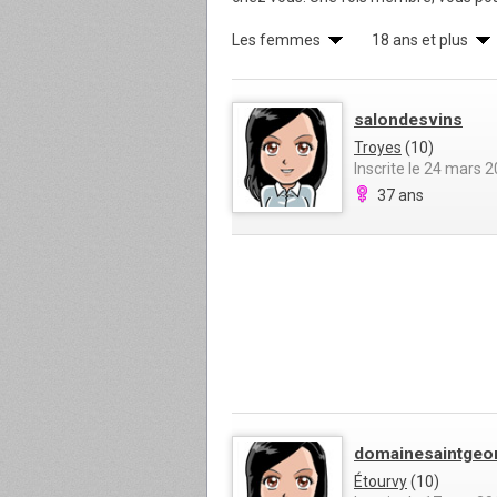
Les femmes
18 ans et plus
salondesvins
Troyes
(10)
Inscrite le 24 mars 
37 ans
domainesaintgeo
Étourvy
(10)