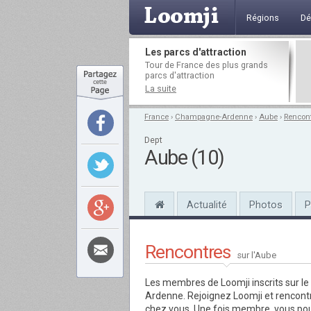
Régions
Dé
Les parcs d'attraction
Tour de France des plus grands
parcs d'attraction
La suite
France
›
Champagne-Ardenne
›
Aube
›
Rencon
Dept
Aube (10)
Actualité
Photos
P
Rencontres
sur l'Aube
Les membres de Loomji inscrits sur l
Ardenne. Rejoignez Loomji et rencont
chez vous. Une fois membre, vous pour