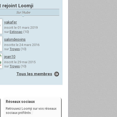
t rejoint Loomji
Sur l'Aube
yakafer
inscrit le 01 mars 2019
sur
Estissac
(10)
salondesvins
inscrite le 24 mars 2016
sur
Troyes
(10)
jean10
inscrit le 29 mai 2015
sur
Troyes
(10)
Tous les membres
Réseaux sociaux
Retrouvez Loomji sur vos réseaux
sociaux préférés :