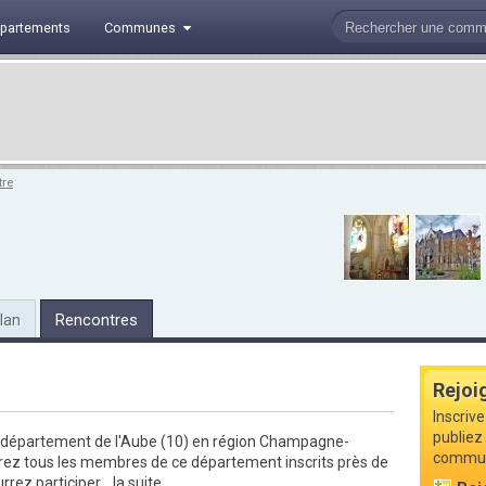
partements
Communes
tre
lan
Rencontres
Rejoi
Inscriv
publiez 
e département de l'Aube (10) en région Champagne-
commune
rez tous les membres de ce département inscrits près de
rez participer...
la suite