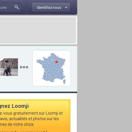
Identifiez-vous
gnez Loomji
ez-vous gratuitement sur Loomji et
avis, actualités et photos sur les
s de votre choix.