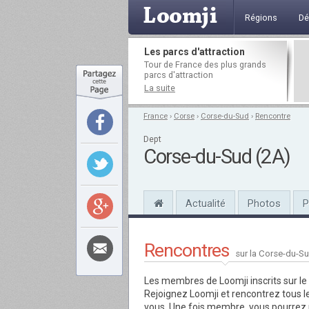
Régions
Dé
Les parcs d'attraction
Tour de France des plus grands
parcs d'attraction
La suite
France
›
Corse
›
Corse-du-Sud
›
Rencontre
Dept
Corse-du-Sud (2A)
Actualité
Photos
P
Rencontres
sur la Corse-du-S
Les membres de Loomji inscrits sur l
Rejoignez Loomji et rencontrez tous 
vous. Une fois membre, vous pourrez p