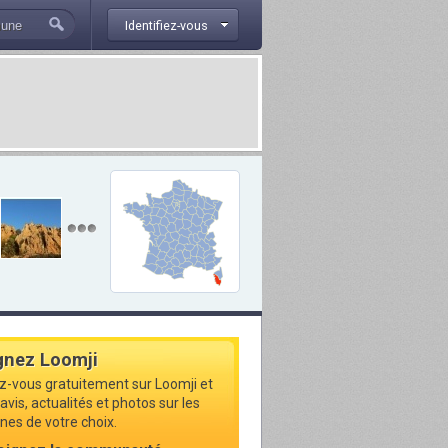
Identifiez-vous
gnez Loomji
ez-vous gratuitement sur Loomji et
avis, actualités et photos sur les
s de votre choix.