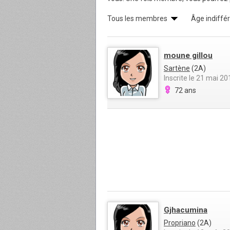
Tous les membres
Âge indiffé
moune gillou
Sartène
(2A)
Inscrite le 21 mai 20
72 ans
Gjhacumina
Propriano
(2A)