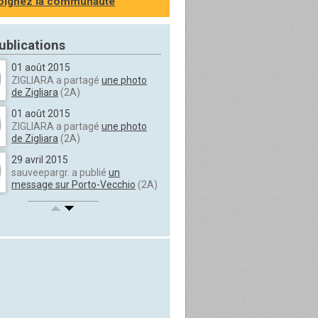
oignez la communauté
ublications
01 août 2015
ZIGLIARA a partagé
une photo
de Zigliara
(2A)
01 août 2015
ZIGLIARA a partagé
une photo
de Zigliara
(2A)
29 avril 2015
sauveepargr. a publié
un
message sur Porto-Vecchio
(2A)
13 août 2013
Gjhacumina a publié
un
message sur Cognocoli-M...
(2A)
20 juin 2012
Daniela_Rad. a publié
un
message sur Ajaccio
(2A)
20 juin 2012
Daniela_Rad. a publié
un