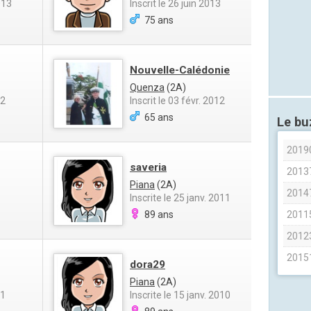
013
Inscrit le 26 juin 2013
75 ans
Nouvelle-Calédonie
Quenza
(2A)
12
Inscrit le 03 févr. 2012
65 ans
Le b
2019
saveria
2013
Piana
(2A)
2014
Inscrite le 25 janv. 2011
89 ans
2011
2012
2015
dora29
Piana
(2A)
11
Inscrite le 15 janv. 2010