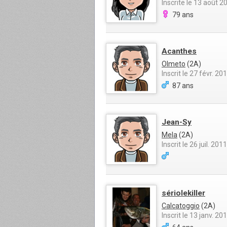
Inscrite le 13 août 2
79 ans
Acanthes
Olmeto
(2A)
Inscrit le 27 févr. 20
87 ans
Jean-Sy
Mela
(2A)
Inscrit le 26 juil. 2011
sériolekiller
Calcatoggio
(2A)
Inscrit le 13 janv. 20