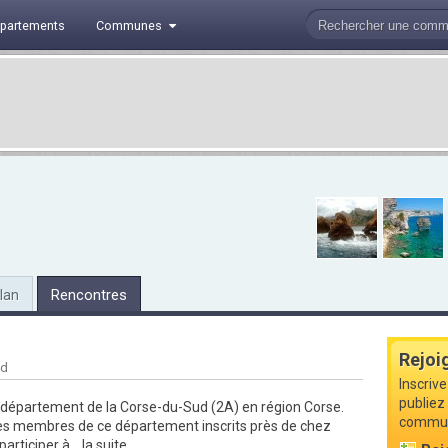
partements
Communes
lan
Rencontres
Rejoi
ud
Inscriv
publiez 
e département de la Corse-du-Sud (2A) en région Corse.
commune
les membres de ce département inscrits près de chez
articiper à...
la suite