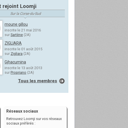
t rejoint Loomji
Sur la Corse-du-Sud
moune gillou
inscrite le 21 mai 2016
sur
Sartène
(2A)
ZIGLIARA
inscrite le 01 août 2015
sur
Zigliara
(2A)
Gjhacumina
inscrite le 13 août 2013
sur
Propriano
(2A)
Tous les membres
Réseaux sociaux
Retrouvez Loomji sur vos réseaux
sociaux préférés :