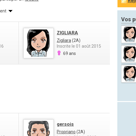
Rej
rent
Vos p
ZIGLIARA
Zigliara
(2A)
16
Inscrite le 01 août 2015
69 ans
gersois
Propriano
(2A)