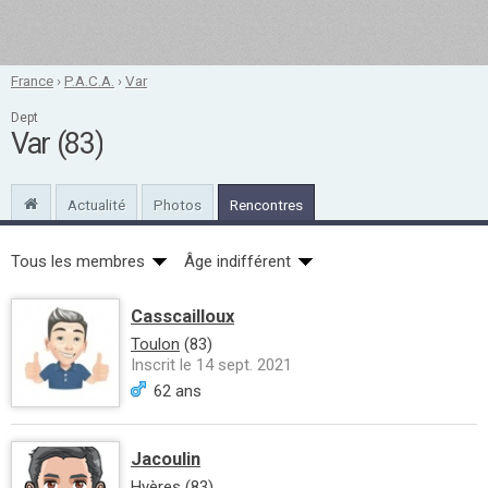
France
›
P.A.C.A.
›
Var
Dept
Var (83)
Actualité
Photos
Rencontres
Tous les membres
Âge indifférent
Casscailloux
Toulon
(83)
Inscrit le 14 sept. 2021
62 ans
Jacoulin
Hyères
(83)