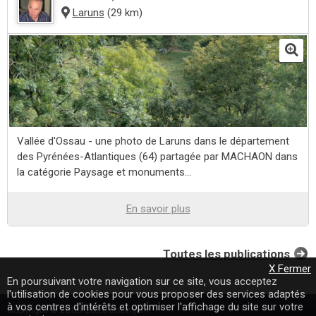
Laruns
(29 km)
Vallée d'Ossau - une photo de Laruns dans le département
des Pyrénées-Atlantiques (64) partagée par MACHAON dans
la catégorie Paysage et monuments...
En savoir plus
Toutes les publications
X Fermer
En poursuivant votre navigation sur ce site, vous acceptez
l'utilisation de cookies pour vous proposer des services adaptés
à vos centres d'intérêts et optimiser l'affichage du site sur votre
Copyright © 2009-2020 Loomji.fr