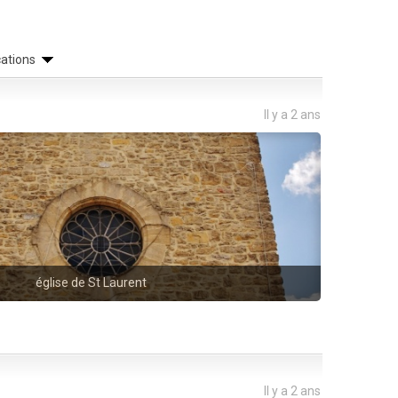
cations
Il y a 2 ans
église de St Laurent
Il y a 2 ans