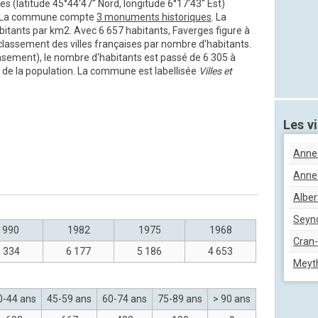
s (latitude 45°44'47'' Nord, longitude 6°17'43'' Est)
2. La commune compte
3 monuments historiques
. La
bitants par km2. Avec 6 657 habitants, Faverges figure à
 classement des villes françaises par nombre d'habitants.
nsement), le nombre d'habitants est passé de 6 305 à
 de la population. La commune est labellisée
Villes et
Les vi
Anne
Annec
Albert
Seyn
1990
1982
1975
1968
Cran-
 334
6 177
5 186
4 653
Meyt
0-44 ans
45-59 ans
60-74 ans
75-89 ans
> 90 ans