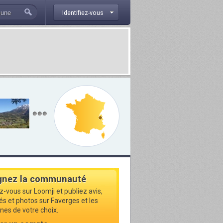
Identifiez-vous
gnez la communauté
z-vous sur Loomji et publiez avis,
tés et photos sur Faverges et les
s de votre choix.