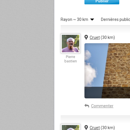
Publier
Rayon
~ 30 km
Dernières publi
Cruet
(30 km)
Pierre
bastien
Commenter
Cruet
(30 km)