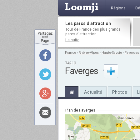
Régions
Dé
Les parcs d'attraction
Tour de France des plus grands
parcs d'attraction
La suite
France
›
Rhône-Alpes
›
Haute-Savoie
›
Faverges
74210
Faverges
Actualité
Photos
L
Plan de Faverges