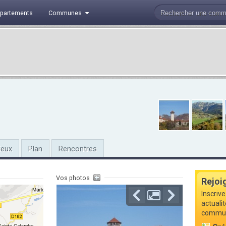
partements
Communes
ieux
Plan
Rencontres
Vos photos
Rejoi
Inscrive
actuali
commune