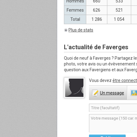
Hommes
660
533
Femmes
626
521
Total
1 286
1 054
Plus de stats
L'actualité de Faverges
Quoi de neuf à Faverges ?
Partagez le
photo, votre avis ou un évèvenement
question aux Favergiens et aux Faverg
Vous devez
être connect
Un
message