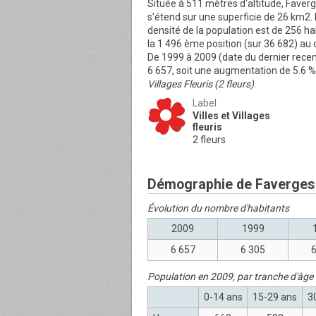
Située à 511 mètres d'altitude, Faverge
s'étend sur une superficie de 26 km
densité de la population est de 256 ha
la 1 496 ème position (sur 36 682) au
De 1999 à 2009 (date du dernier rece
6 657, soit une augmentation de 5.6 %
Villages Fleuris (2 fleurs)
.
Label
Villes et Villages
fleuris
2 fleurs
Démographie de Faverges
Évolution du nombre d'habitants
2009
1999
6 657
6 305
6
Population en 2009, par tranche d'âge
0-14 ans
15-29 ans
3