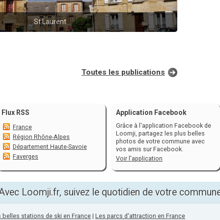
St Laurent
Toutes les publications
Flux RSS
Application Facebook
Grâce à l'application Facebook de
France
Loomji, partagez les plus belles
Région Rhône-Alpes
photos de votre commune avec
Département Haute-Savoie
vos amis sur Facebook.
Faverges
Voir l'application
Avec Loomji.fr, suivez le quotidien de votre commun
 belles stations de ski en France
|
Les parcs d'attraction en France