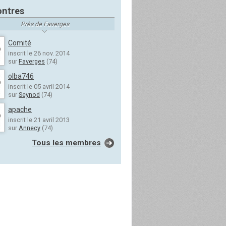
ntres
Près de Faverges
Comité
inscrit le 26 nov. 2014
sur
Faverges
(74)
olba746
inscrit le 05 avril 2014
sur
Seynod
(74)
apache
inscrit le 21 avril 2013
sur
Annecy
(74)
Tous les membres