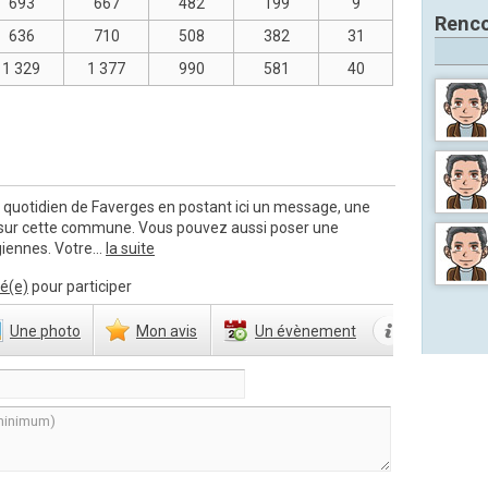
693
667
482
199
9
Renco
636
710
508
382
31
1 329
1 377
990
581
40
 quotidien de Faverges en postant ici un message, une
 sur cette commune. Vous pouvez aussi poser une
iennes. Votre...
la suite
é(e)
pour participer
Une
photo
Mon
avis
Un
évènement